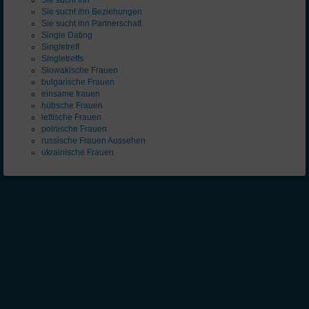
Sie sucht Ihn
Sie sucht ihn Beziehungen
Sie sucht ihn Partnerschaft
Single Dating
Singletreff
Singletreffs
Slowakische Frauen
bulgarische Frauen
einsame frauen
hübsche Frauen
lettische Frauen
polnische Frauen
russische Frauen Aussehen
ukrainische Frauen