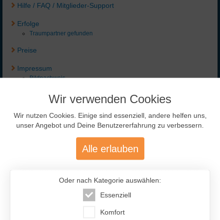
Hilfe / FAQ / Mitglieder-Support
Erfolge
Traumpartner gefunden
Preise
Impressum
Bildnachweis
(nur für eingeloggte Mitglieder)
Wir verwenden Cookies
AGB
Wir nutzen Cookies. Einige sind essenziell, andere helfen uns,
Widerrufsrecht
unser Angebot und Deine Benutzererfahrung zu verbessern.
Datenschutz
Alle erlauben
Partnerprogramm
Infoseiten:
Oder nach Kategorie auswählen:
Agentur russische Frauen
Dating
Essenziell
Datingsite
Er sucht
Komfort
Er sucht Frau