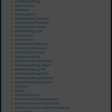
Kontaktvermittlung
Online Dating
Osteuropa
Partneragentur
Partnerboerse Osteuropa
Partnerboerse Russland
Partnerboerse Urkaine
Partnerboerse gratis
Partnerbörse
Partnersuche
Partnersuche Osteuropa
Partnersuche Russland
Partnersuche Ukraine
Partnervermittlung
Partnervermittlung Estland
Partnervermittlung Litauen
Partnervermittlung Ost
Partnervermittlung Polen
Partnervermittlung Russland
Partnervermittlung Ukraine
Polinnen
Russin
Russische Frauen
Russische Frauen Deutschland
Russische Frauen Persönlichkeit
Russische Frauen berufliche Ausbildung