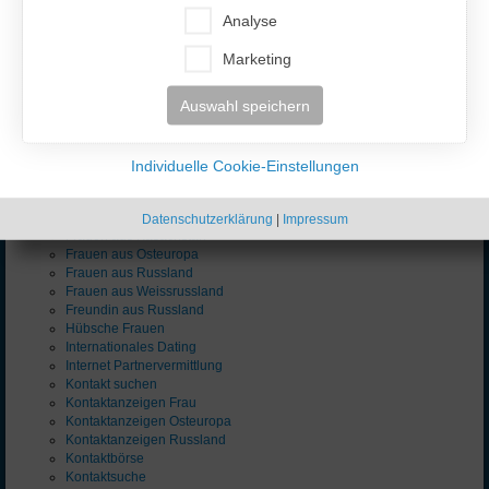
Er sucht Frauen
Analyse
Er sucht Sie
Flirt
Marketing
Flirt Kontaktanzeigen
Flirt billig
Auswahl speichern
Flirt gratis
Flirt kostenlos
Frau Dating
Frau gesucht
Individuelle Cookie-Einstellungen
Frau suchen
Frauen
Frauen Russland
Datenschutzerklärung
|
Impressum
Frauen aus Kasachstan
Frauen aus Osteuropa
Frauen aus Russland
Frauen aus Weissrussland
Freundin aus Russland
Hübsche Frauen
Internationales Dating
Internet Partnervermittlung
Kontakt suchen
Kontaktanzeigen Frau
Kontaktanzeigen Osteuropa
Kontaktanzeigen Russland
Kontaktbörse
Kontaktsuche