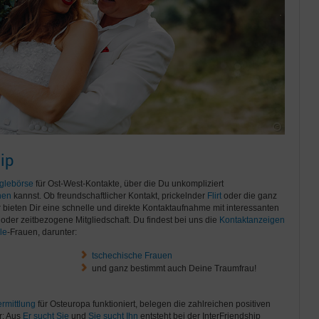
ip
glebörse
für Ost-West-Kontakte, über die Du unkompliziert
nen
kannst. Ob freundschaftlicher Kontakt, prickelnder
Flirt
oder die ganz
ir bieten Dir eine schnelle und direkte Kontaktaufnahme mit interessanten
oder zeitbezogene Mitgliedschaft. Du findest bei uns die
Kontaktanzeigen
le
-Frauen, darunter:
tschechische Frauen
und ganz bestimmt auch Deine Traumfrau!
rmittlung
für Osteuropa funktioniert, belegen die zahlreichen positiven
r: Aus
Er sucht Sie
und
Sie sucht Ihn
entsteht bei der InterFriendship