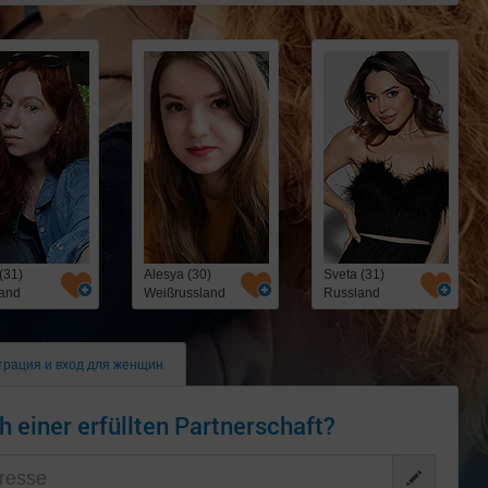
(31)
Alesya (30)
Sveta (31)
and
Weißrussland
Russland
трация и вход для женщин
h einer erfüllten Partnerschaft?