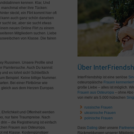
andidatinnen kennen. Klar, Und
da manchmal eher ihre Tücken:
ter steckt, ein Flirt kommt hier oft
lirt kann auch ganz schön daneben
sucht sie, aber sie sucht etwas
inem neuen Online Flirt zu einem
 weiteren Mitgliedern suchen. Liebe
usweibchen von Klasse. Die fairen
sexy Russinen. Unsere Profile sind
Über InterFriendsh
ner Parntersuche. Auch Du kannst
g und es lohnt sich! Schließlich
InterFriendship ist eine seriöse
Sin
zum Beispiel. Keine billige Nummer.
osteuropäische
Frauen kennenler
rten. Bei einer Flirtbörse wie
große Liebe – alles ist möglich. W
Ob gleich aus dem Herzen Europas
Frauen aus Osteuropa
– ohne Abo 
von mehr als 5.000 hübschen
Sing
russische Frauen
. Ehrlichkeit und Offenheit werden
ukrainische Frauen
bo, nur faire Traumpreise. Nach
polnische Frauen
 drin – die Registrierung ist einfach
bschen Frauen aus Osteuropa.
Dass
Dating
über unsere
Partnerve
ot mit Klasse. Kostengünstiger
Rückmeldungen unserer Mitgliede