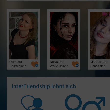
Olga (36)
Darya (31)
Maftuna (32)
Deutschland
Weißrussland
Usbekistan
InterFriendship lohnt sich