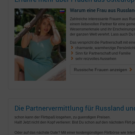
Warum eine Frau aus Russlan
Zahlreiche interessante Frauen aus R
einem liebevollen Partner für eine geme
Wesensmerkmale und ihr Erscheinungsb
der ganzen Welt verehrt. Lass auch Du 
Das verspricht die Partnerschaft mit ein
charmante, warmherzige Persönlichk
Sinn für Partnerschaft und Familie
sehr reizvolles Aussehen
Russische Frauen anzeigen
Die Partnervermittlung für Russland u
schon kann der Flirtspaß losgehen, zu guenstigen Preisen.
Halt! Jetzt nicht den Kopf verlieren: Bist Du schon auf den nächsten Flirt 
Oder auf das nächste Date? Mit einer kostengünstigen Flirtbörse wie Int