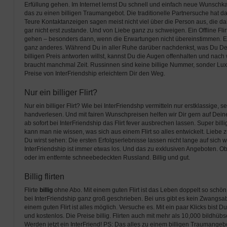
Erfüllung gehen. Im Internet lernst Du schnell und einfach neue Wunschk
das zu einen billigen Traumangebot. Die traditionelle Partnersuche hat 
Teure Kontaktanzeigen sagen meist nicht viel über die Person aus, die dahin
gar nicht erst zustande. Und von Liebe ganz zu schweigen. Ein Offline F
gehen – besonders dann, wenn die Erwartungen nicht übereinstimmen. Er 
ganz anderes. Während Du in aller Ruhe darüber nachdenkst, was Du De
billigen Preis antworten willst, kannst Du die Augen offenhalten und nach
braucht manchmal Zeit. Russinnen sind keine billige Nummer, sonder Lux
Preise von InterFriendship erleichtern Dir den Weg.
Nur ein billiger Flirt?
Nur ein billiger Flirt? Wie bei InterFriendshp vermitteln nur erstklassige, 
handverlesen. Und mit fairen Wunschpreisen helfen wir Dir gern auf Dei
ab sofort bei InterFriendship das Flirt fever ausbrechen lassen. Super billi
kann man nie wissen, was sich aus einem Flirt so alles entwickelt. Liebe 
Du wirst sehen: Die ersten Erfolgserlebnisse lassen nicht lange auf sich wa
InterFriendship ist immer etwas los. Und das zu exklusiven Angeboten. 
oder im entfernte schneebedeckten Russland. Billig und gut.
Billig flirten
Flirte
billig
ohne Abo. Mit einem guten Flirt ist das Leben doppelt so schön
bei InterFriendship ganz groß geschrieben. Bei uns gibt es kein Zwangsa
einem guten Flirt ist alles möglich. Versuche es. Mit ein paar Klicks bist Du
und kostenlos. Die Preise billig. Flirten auch mit mehr als 10,000 bildhü
Werden jetzt ein InterFriend! PS: Das alles zu einem billigen Traumangeb