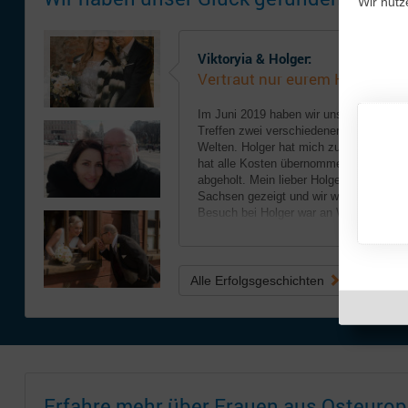
Wir nutz
Viktoryia & Holger:
Vertraut nur eurem Herzen!
Im Juni 2019 haben wir uns in Vilnius g
Treffen zwei verschiedener Menschen a
Welten. Holger hat mich zu sich nach D
hat alle Kosten übernommen und hat mi
abgeholt. Mein lieber Holger hat mir se
Sachsen gezeigt und wir waren viel un
Besuch bei Holger war an Weihnachten..
.. weiterlesen
Alle Erfolgsgeschichten
Erfahre mehr über Frauen aus Osteurop