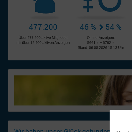
477.200
46 %
54 %
Über 477.200 aktive Mitglieder
Online-Anzeigen:
mit über 12.400 aktiven Anzeigen
5661 ♀ + 6762 ♂
Stand: 06.08.2026 15:13 Uhr
Wir haben unser Glück gefunden!