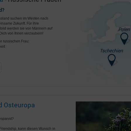
d?
ussland suchen im Westen nach
insame Zukunft. Für ihre
Polen
ild werden sie von Männern auf
Dich von Ihnen verzaubern!
er russischen Frau:
eit
Tschechien
nd Osteuropa
gespannt?
erFriendship, kann diesen Wunsch in