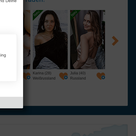
und Deine
ing
rina (28)
Julia (40)
Alesya (39)
Marie (31)
ißrussland
Russland
Weißrussland
Russland