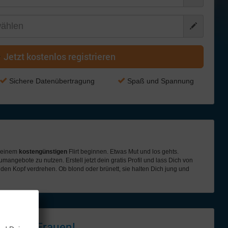
Jetzt kostenlos registrieren
Sichere Datenübertragung
Spaß und Spannung
t einem
kostengünstigen
Flirt beginnen. Etwas Mut und los gehts.
mangebote zu nutzen. Erstell jetzt dein gratis Profil und lass Dich von
den Kopf verdrehen. Ob blond oder brünett, sie halten Dich jung und
 - tolle
Frauen!