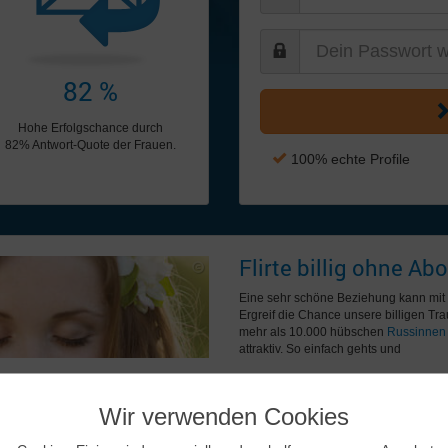
82 %
Hohe Erfolgschance durch
82% Antwort-Quote der Frauen.
100% echte Profile
Flirte billig ohne Abo
Eine sehr schöne Beziehung kann mi
Ergreif die Chance unsere billigen Trau
mehr als 10.000 hübschen
Russinnen
attraktiv. So einfach gehts und
Wir verwenden Cookies
Neueste
Mitglieder