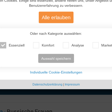
en Cookies. Einige sind essenziell, andere helfen uns, unser Angebot 
Benutzererfahrung zu verbessern.
Alle erlauben
etroffen. Es war ein warmes
Oder nach Kategorie auswählen:
us zwei verschiedener
eutschland eingeladen. Er
ch am Flughafen in Berlin
Essenziell
Komfort
Analyse
Market
in Lieblingsbundesland
terwegs. Mein nächster
Auswahl speichern
. ...
Vitaliya (40)
Tatiana (44)
Mila (53)
Ka
 ..
Russland
Russland
Russland
We
Individuelle Cookie-Einstellungen
Datenschutzerklärung
|
Impressum
a -
Russische Frauen