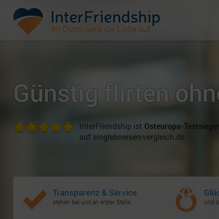
Günstig flirten oh
InterFriendship ist
Osteuropa-Testsiege
auf singleboersen-vergleich.de
Transparenz & Service
Glü
stehen bei uns an erster Stelle.
und ü