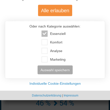
Alle erlauben
Oder nach Kategorie auswählen:
Essenziell
477.200
Komfort
Analyse
Über 477.200 aktive Mitglieder
mit über 12.400 aktiven Anzeigen
Marketing
Auswahl speichern
Individuelle Cookie-Einstellungen
Datenschutzerklärung
|
Impressum
46 %
54 %