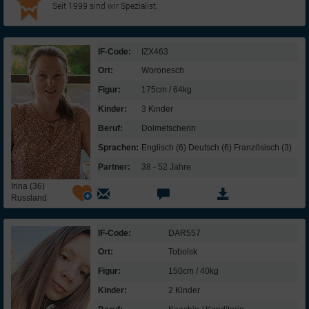
Seit 1999 sind wir Spezialist.
IF-Code:
IZX463
Ort:
Woronesch
Figur:
175cm / 64kg
Kinder:
3 Kinder
Beruf:
Dolmetscherin
Sprachen:
Englisch (6) Deutsch (6) Französisch (3)
Partner:
38 - 52 Jahre
Irina (36)
Russland
IF-Code:
DAR557
Ort:
Tobolsk
Figur:
150cm / 40kg
Kinder:
2 Kinder