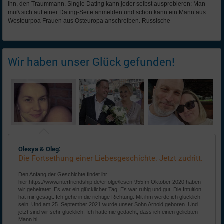
ihn, den Traummann. Single Dating kann jeder selbst ausprobieren: Man
muß sich auf einer Dating-Seite anmelden und schon kann ein Mann aus
Westeurpoa Frauen aus Osteuropa anschreiben. Russische
Wir haben unser Glück gefunden!
Olesya & Oleg:
Die Fortsethung einer Liebesgeschichte. Jetzt zudritt.
Den Anfang der Geschichte findet ihr
hier:https://www.interfriendship.de/erfolge/lesen-955Im Oktober 2020 haben
wir geheiratet. Es war ein glücklicher Tag. Es war ruhig und gut. Die Intuition
hat mir gesagt: Ich gehe in die richtige Richtung. Mit ihm werde ich glücklich
sein. Und am 25. September 2021 wurde unser Sohn Arnold geboren. Und
jetzt sind wir sehr glücklich. Ich hätte nie gedacht, dass ich einen geliebten
Mann hi ...