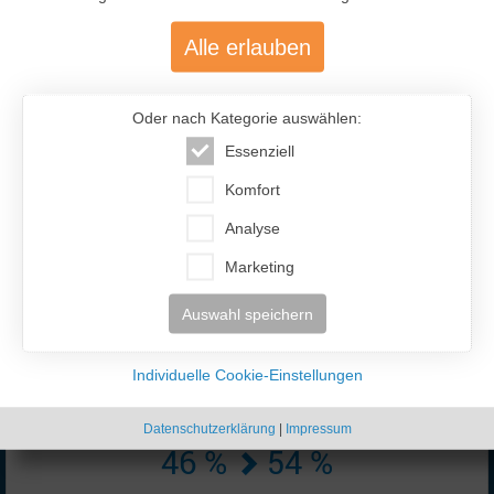
Alle erlauben
Oder nach Kategorie auswählen:
Essenziell
477.200
Komfort
Analyse
Über 477.200 aktive Mitglieder
mit über 12.400 aktiven Anzeigen
Marketing
Auswahl speichern
Individuelle Cookie-Einstellungen
Datenschutzerklärung
|
Impressum
46 %
54 %