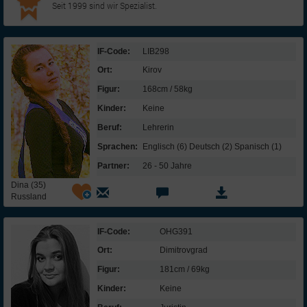
Seit 1999 sind wir Spezialist.
IF-Code:
LIB298
Ort:
Kirov
Figur:
168cm / 58kg
Kinder:
Keine
Beruf:
Lehrerin
Sprachen:
Englisch (6) Deutsch (2) Spanisch (1)
Partner:
26 - 50 Jahre
Dina (35)
Russland
IF-Code:
OHG391
Ort:
Dimitrovgrad
Figur:
181cm / 69kg
Kinder:
Keine