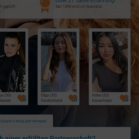
Über 27 Jahre Erfahrung!
l geprüft.
Seit 1999 sind wir Spezialist.
ya (30)
Olga (35)
Iriska (33)
rlande
Deutschland
Kasachstan
трация и вход для женщин
h einer erfüllten Partnerschaft?