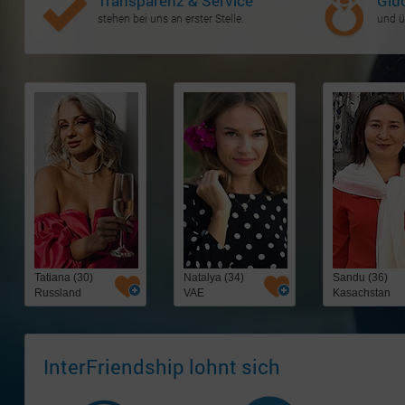
Transparenz & Service
Glü
stehen bei uns an erster Stelle.
und ü
Tatiana (30)
Natalya (34)
Sandu (36)
Russland
VAE
Kasachstan
InterFriendship lohnt sich