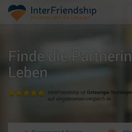
Finde die Partnerin
Leben
InterFriendship ist
Osteuropa-Testsiege
auf singleboersen-vergleich.de