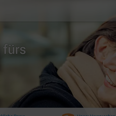
 fürs
r