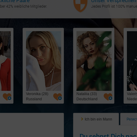
ckliche Paare
Unser Versprechen
ber 42% weibliche Mitglieder.
Jedes Profil ist 100% manuel
Veronika (28)
Nataliia (33)
Valeri
Russland
Deutschland
Niede
Ich bin ein Mann
Регис
Du sehnst Dich nac