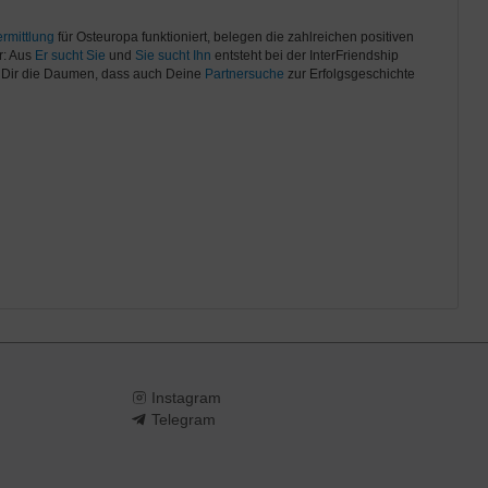
rmittlung
für Osteuropa funktioniert, belegen die zahlreichen positiven
r: Aus
Er sucht Sie
und
Sie sucht Ihn
entsteht bei der InterFriendship
n Dir die Daumen, dass auch Deine
Partnersuche
zur Erfolgsgeschichte
Instagram
Telegram