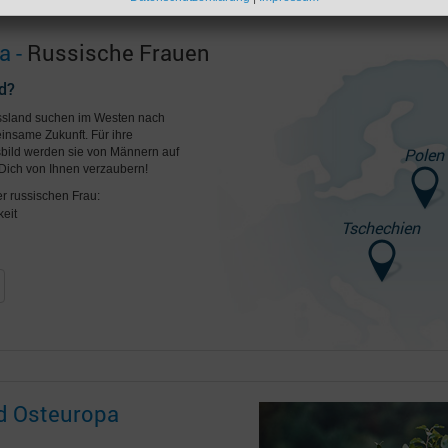
a -
Russische Frauen
d?
ussland suchen im Westen nach
insame Zukunft. Für ihre
Polen
ild werden sie von Männern auf
Dich von Ihnen verzaubern!
er russischen Frau:
eit
Tschechien
nd Osteuropa