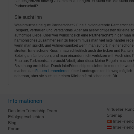
Landesgrenzen hinweg zusammen zu bringen. Er sucht Sie. Sie sucht Ihn. B
Partnerschaft?
Sie sucht Ihn
Was braucht eine gute Partnerschaft? Eine funktionierende Partnerschaft
Respekt, Vertrauen und Verständnis. Aber am allerwichtigesten für eine s
aufrichtige Liebe. Oder wer wünscht sich eine
Partnerschaft
in der man l
harmonisches Zusammensein zu fördern muss man viel miteinander reden. 
wenn man spricht, und Aufmerksamkeit wenn man zuhört. In einer schöne
streiten. Eine schöne Russin mag schließlich auch die Ecken und Kanten an
Beteiligten fair bleiben, und man einander nicht verletzen will. Auch eine 
Frau aus Turkmenistan braucht Arbeit, aber diese kleine Regeln machen H
Beziehung erreichbar. Durch InterFriendship entstehen immer mehr wunde
machen das
Frauen kennenlernen
über Landesgrenzen hinweg möglich. D
nebenan, aber sie sucht nur einen Klick entfernt schon nach Dir.
Informationen
Virtueller Ru
Das
InterFriendship
Team
Sitemap
Erfolgsgeschichten
InterFriend
Blog
InterFriend
Forum