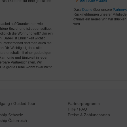
polnische Frauen
ist Du bereit für eine glückliche
Dass
Dating
über unsere
Partnerve
Rückmeldungen unserer Mitgliede
oftmals ein neues Wir. Wir drücke
 basiert auf Grundwerten wie
wird.
chöne Beziehung ist gegenseitige,
ediglich die Wohnung teilt? Um ein
Dabei ist Ehrlichkeit wichtig
n Partnerschaft darf man auch mal
 Dir. Wichtig ist, dass alle
Partnerschaft mit einer geduldigen
armonie und Einigkeit in jeder
rbare Partnerschaften. Wir
ie große Liebe wohnt zwar nicht
ndgang
/ Guided Tour
Partnerprogramm
Hilfe / FAQ
ship
Schweiz
Preise & Zahlungsarten
ship
Österreich