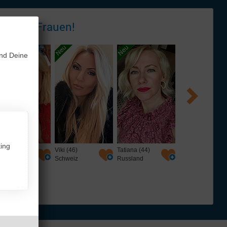
 - tolle
Frauen!
und Deine
ing
i (46)
Tatiana (44)
Mila (53)
Karina (28)
hweiz
Russland
Russland
Weißrussland