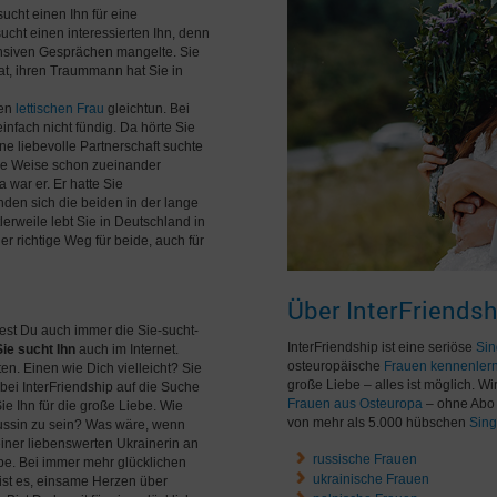
ucht einen Ihn für eine
cht einen interessierten Ihn, denn
tensiven Gesprächen mangelte. Sie
at, ihren Traummann hat Sie in
len
lettischen Frau
gleichtun. Bei
infach nicht fündig. Da hörte Sie
ne liebevolle Partnerschaft suchte
iese Weise schon zueinander
 war er. Er hatte Sie
nden sich die beiden in der lange
lerweile lebt Sie in Deutschland in
 richtige Weg für beide, auch für
Über InterFriendsh
iest Du auch immer die Sie-sucht-
InterFriendship ist eine seriöse
Sin
Sie sucht Ihn
auch im Internet.
osteuropäische
Frauen kennenler
 Einen wie Dich vielleicht? Sie
große Liebe – alles ist möglich. W
bei InterFriendship auf die Suche
Frauen aus Osteuropa
– ohne Abo 
ie Ihn für die große Liebe. Wie
von mehr als 5.000 hübschen
Sing
ussin zu sein? Was wäre, wenn
iner liebenswerten Ukrainerin an
russische Frauen
e. Bei immer mehr glücklichen
ukrainische Frauen
 ist es, einsame Herzen über