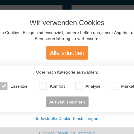
Neueste
Mitglieder
Wir verwenden Cookies
en Cookies. Einige sind essenziell, andere helfen uns, unser Angebot 
Benutzererfahrung zu verbessern.
n wir wünschen:
 Glauben und
Alle erlauben
-InterFriendship. Also
Oder nach Kategorie auswählen:
 um all die Einsamen und
agen, dass dies alles real
glosen Briefen hier zunächst
Essenziell
Komfort
Analyse
Market
Vitaliya (40)
Ann (22)
Tatjana (56)
Vik
jemanden auf dieser Seite
 ..
Russland
Russland
Deutschland
Sc
besgeschichten sah, war ich
Auswahl speichern
Individuelle Cookie-Einstellungen
Datenschutzerklärung
|
Impressum