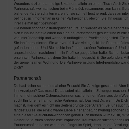
Woanders sitzt eine anmutige Ukrainerin allein an einem Tisch. Auch Sie s
Partnerschaft, wo man schon beim Frühstück zusammensitzen kann. Sie su
bisherige Partnerschaften waren für sie schnell frustrierend, da es an in
befindet sich momentan in keiner Partnerschaft, obwohl Sie Ihn gesucht h
ihrer Heimat nicht gefunden.
Die beiden schönen osteuropäischen Frauen werden es bald einer grazi
sich zuhause hat Sie einen Ihn für eine Partnerschaft gesucht und wurde e
von InterFriendship und war nach anfänglichen Zweifeln begeistert. Für ei
Sie Ihn übers Internet. Sie war verblüfft wie viele glückliche Paare auf d
gefunden hatten. Und Sie suchte Ihn für eine schöne Partnerschaft. Und da
angeschrieben, nachdem Ihm Ihr Profil so gut gefallen hatte. Schnell befa
ersehnten Partnerschaft, denn Sie hatte Ihn gesucht, Er Sie gefunden. Mitt
der gemeinsamen Wohnung. Die Partnervermittlung InterFriendship war der
Dich?
Partnerschaft
Du hast sicher schon einmal eine Er-sucht-Sie-Anzeige geschaltet. Aber l
Ihn-Anzeigen? Das musst Du ab sofort nicht allein in Zeitungen machen.
Immer mehr schöne Osteuropäerinnen suchen einen Mann aus dem Westen.
sucht Ihn für eine harmonische Partnerschaft. Das liest Du, wenn Du Dich 
machst. Hier geht es nicht um Seitensprünge oder Affären. Bei uns sucht S
fändest Du es, die einzig wahre Liebe einer anbetungswürdig schönen R
eine dieser Sie-sucht-Ihn-Annoncen genau Dich meinen würde? Du, mit e
Deiner Seite. Auch schöne osteuropäische Traumfrauen suchen nach Lieb
Partnerschaften hatten wir unsere Finger im Spiel, denn unsere Berufung