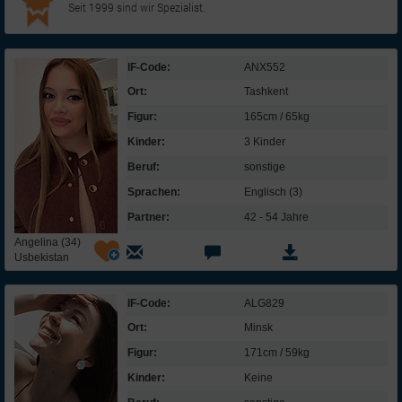
Seit 1999 sind wir Spezialist.
IF-Code:
ANX552
Ort:
Tashkent
Figur:
165cm / 65kg
Kinder:
3 Kinder
Beruf:
sonstige
Sprachen:
Englisch (3)
Partner:
42 - 54 Jahre
Angelina (34)
Usbekistan
IF-Code:
ALG829
Ort:
Minsk
Figur:
171cm / 59kg
Kinder:
Keine