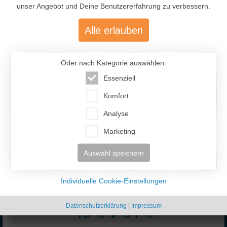
unser Angebot und Deine Benutzererfahrung zu verbessern.
Alle erlauben
Oder nach Kategorie auswählen:
Essenziell
477.200
Komfort
Über 477.200 aktive Mitglieder
Analyse
mit über 12.400 aktiven Anzeigen
Marketing
Auswahl speichern
Individuelle Cookie-Einstellungen
Datenschutzerklärung
|
Impressum
46 %
54 %