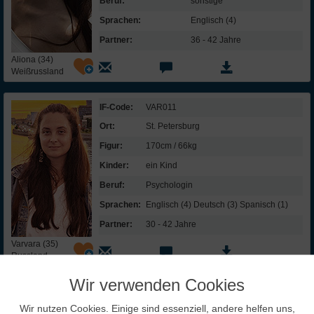
Beruf:
sonstige
Sprachen:
Englisch (4)
Partner:
36 - 42 Jahre
Aliona (34)
Weißrussland
IF-Code:
VAR011
Ort:
St. Petersburg
Figur:
170cm / 66kg
Kinder:
ein Kind
Beruf:
Psychologin
Sprachen:
Englisch (4) Deutsch (3) Spanisch (1)
Partner:
30 - 42 Jahre
Varvara (35)
Russland
Wir verwenden Cookies
InterFriendship lohnt sich
Wir nutzen Cookies. Einige sind essenziell, andere helfen uns,