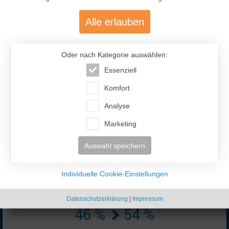
Alle erlauben
Oder nach Kategorie auswählen:
Essenziell
477.200
Komfort
Analyse
Über 477.200 aktive Mitglieder
mit über 12.400 aktiven Anzeigen
Marketing
Auswahl speichern
Individuelle Cookie-Einstellungen
Datenschutzerklärung
|
Impressum
46 %
54 %