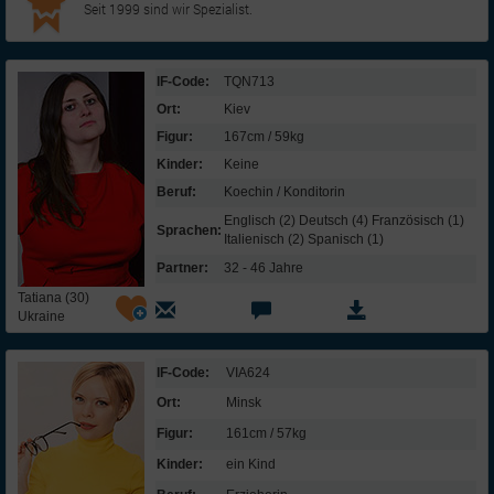
Seit 1999 sind wir Spezialist.
IF-Code:
TQN713
Ort:
Kiev
Figur:
167cm / 59kg
Kinder:
Keine
Beruf:
Koechin / Konditorin
Englisch (2) Deutsch (4) Französisch (1)
Sprachen:
Italienisch (2) Spanisch (1)
Partner:
32 - 46 Jahre
Tatiana (30)
Ukraine
IF-Code:
VIA624
Ort:
Minsk
Figur:
161cm / 57kg
Kinder:
ein Kind