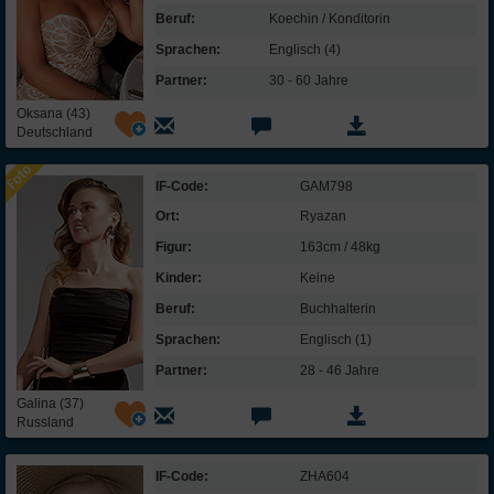
Beruf:
Koechin / Konditorin
Sprachen:
Englisch (4)
Partner:
30 - 60 Jahre
Oksana (43)
Deutschland
IF-Code:
GAM798
Ort:
Ryazan
Figur:
163cm / 48kg
Kinder:
Keine
Beruf:
Buchhalterin
Sprachen:
Englisch (1)
Partner:
28 - 46 Jahre
Galina (37)
Russland
IF-Code:
ZHA604