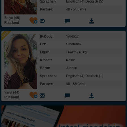
Sprachen:
Englisch (4) Deutsch (5)
Partner:
40 - 54 Jahre
Sofya (46)
Russland
IF-Code:
YAH617
Ort:
Smolensk
Figur:
164cm / 61kg
Kinder:
Keine
Beruf:
Juristin
Sprachen:
Englisch (4) Deutsch (1)
Partner:
40 - 56 Jahre
Yana (44)
Russland