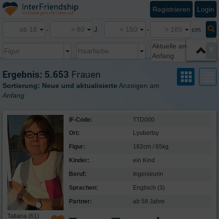
Registrieren
Login
-
J.
-
cm
Aktuelle am
Anfang
Ergebnis:
5.653
Frauen
Sortierung:
Neue und aktualisierte
Anzeigen
am
Anfang
IF-Code:
TTD000
Ort:
Lyubertsy
Figur:
162cm / 65kg
Kinder:
ein Kind
Beruf:
Ingenieurin
Sprachen:
Englisch (3)
Partner:
ab 58 Jahre
Tatiana (61)