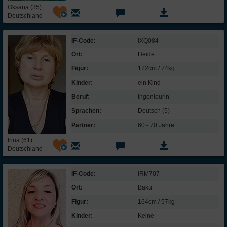
Oksana (35)
Deutschland
IF-Code:
IXQ084
Ort:
Heide
Figur:
172cm / 74kg
Kinder:
ein Kind
Beruf:
Ingenieurin
Sprachen:
Deutsch (5)
Partner:
60 - 70 Jahre
Irina (61)
Deutschland
IF-Code:
IRM707
Ort:
Baku
Figur:
164cm / 57kg
Kinder:
Keine