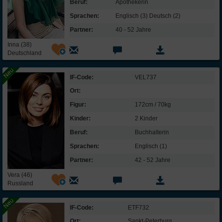
Beruf:
Apothekerin
Sprachen:
Englisch (3) Deutsch (2)
Partner:
40 - 52 Jahre
Inna (38)
Deutschland
IF-Code:
VEL737
Ort:
Figur:
172cm / 70kg
Kinder:
2 Kinder
Beruf:
Buchhalterin
Sprachen:
Englisch (1)
Partner:
42 - 52 Jahre
Vera (46)
Russland
IF-Code:
ETF732
Ort:
Sankt-Peterburg