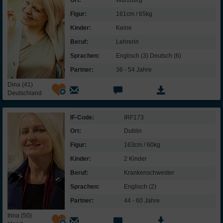
Ort:
Würzburg
Figur:
161cm / 65kg
Kinder:
Keine
Beruf:
Lehrerin
Sprachen:
Englisch (3) Deutsch (6)
Partner:
36 - 54 Jahre
Dina (41)
Deutschland
IF-Code:
IRF173
Ort:
Dublin
Figur:
163cm / 60kg
Kinder:
2 Kinder
Beruf:
Kranken­schwester
Sprachen:
Englisch (2)
Partner:
44 - 60 Jahre
Irina (50)