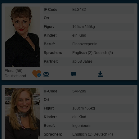
IF-Code:
ELS432
Ort:
Figur:
165cm / 55kg
Kinder:
ein Kind
Beruf:
Finanz­expertin
Sprachen:
Englisch (2) Deutsch (5)
Partner:
ab 58 Jahre
Elena (56)
Deutschland
IF-Code:
SVP209
Ort:
Figur:
168cm / 65kg
Kinder:
ein Kind
Beruf:
Ingenieurin
Sprachen:
Englisch (1) Deutsch (4)