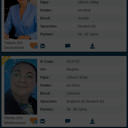
Figur:
166cm / 66kg
Kinder:
ein Kind
Beruf:
Juristin
Sprachen:
Deutsch (6)
Partner:
54 - 62 Jahre
Tatjana (56)
Deutschland
IF-Code:
OCP757
Ort:
Mogilev
Figur:
156cm / 62kg
Kinder:
ein Kind
Beruf:
Lehrerin
Sprachen:
Englisch (5) Deutsch (6)
Partner:
36 - 60 Jahre
Olenka (44)
Weißrussland