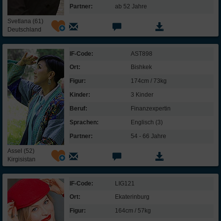
Partner:
ab 52 Jahre
Svetlana (61)
Deutschland
IF-Code:
AST898
Ort:
Bishkek
Figur:
174cm / 73kg
Kinder:
3 Kinder
Beruf:
Finanz­expertin
Sprachen:
Englisch (3)
Partner:
54 - 66 Jahre
Assel (52)
Kirgisistan
IF-Code:
LIG121
Ort:
Ekaterinburg
Figur:
164cm / 57kg