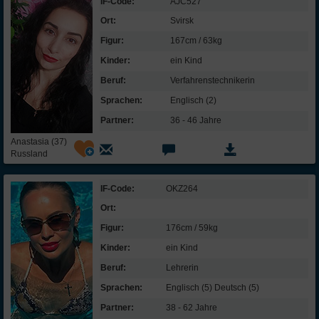
IF-Code:
AJC527
Ort:
Svirsk
Figur:
167cm / 63kg
Kinder:
ein Kind
Beruf:
Verfahrens­technikerin
Sprachen:
Englisch (2)
Partner:
36 - 46 Jahre
Anastasia (37)
Russland
IF-Code:
OKZ264
Ort:
Figur:
176cm / 59kg
Kinder:
ein Kind
Beruf:
Lehrerin
Sprachen:
Englisch (5) Deutsch (5)
Partner:
38 - 62 Jahre