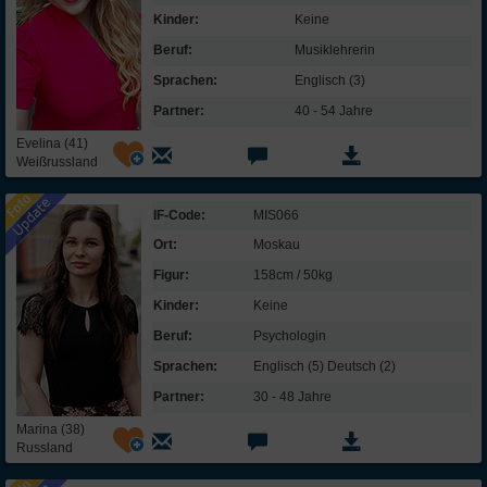
Kinder:
Keine
Beruf:
Musik­lehrerin
Sprachen:
Englisch (3)
Partner:
40 - 54 Jahre
Evelina (41)
Weißrussland
IF-Code:
MIS066
Ort:
Moskau
Figur:
158cm / 50kg
Kinder:
Keine
Beruf:
Psychologin
Sprachen:
Englisch (5) Deutsch (2)
Partner:
30 - 48 Jahre
Marina (38)
Russland