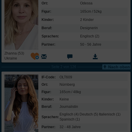
Ort:
Odessa
Figur:
165cm / 52kg
Kinder:
2 Kinder
Beruf:
Designerin
Sprachen:
Englisch (2)
Partner:
50 - 56 Jahre
Zhanna (53)
Ukraine
Nach oben
Seite 2 von 126
IF-Code:
OLT609
Ort:
Nürnberg
Figur:
165cm / 48kg
Kinder:
Keine
Beruf:
Journalistin
Englisch (4) Deutsch (5) Italienisch (1)
Sprachen:
Spanisch (1)
Partner:
32 - 48 Jahre