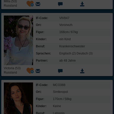
Milla (53)
Russland
IF-Code:
VIV847
Ort:
Voronezh
Figur:
168cm / 67kg
Kinder:
ein Kind
Beruf:
Kranken­schwester
Sprachen:
Englisch (2) Deutsch (3)
Partner:
ab 48 Jahre
Victoria (53)
Russland
IF-Code:
MCO388
Ort:
Simferopol
Figur:
170cm / 58kg
Kinder:
Keine
Beruf:
Lehrerin