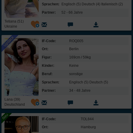
Sprachen:
Englisch (5) Deutsch (4) Italienisch (2)
Partner:
52 - 66 Jahre
Tetiana (51)
Ukraine
IF-Code:
ROQ005
Ort:
Berlin
Figur:
169cm / 59kg
Kinder:
Keine
Beruf:
sonstige
Sprachen:
Englisch (5) Deutsch (5)
Partner:
34 - 48 Jahre
Lana (39)
Deutschland
IF-Code:
TOL844
Ort:
Hamburg