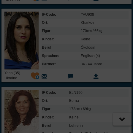
Russland
IF-Code:
YAU938
Ort:
Kharkov
Figur:
170cm / 66kg
Kinder:
Keine
Beruf:
Ökologin
Sprachen:
Englisch (4)
Partner:
34 - 44 Jahre
Yana (35)
Ukraine
IF-Code:
ELN190
Ort:
Borna
Figur:
173cm / 69kg
Kinder:
Keine
Beruf:
Lehrerin