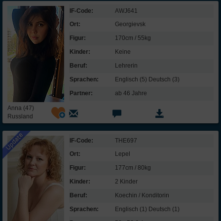
IF-Code:
AWJ641
Ort:
Georgievsk
Figur:
170cm / 55kg
Kinder:
Keine
Beruf:
Lehrerin
Sprachen:
Englisch (5) Deutsch (3)
Partner:
ab 46 Jahre
Anna (47)
Russland
IF-Code:
THE697
Ort:
Lepel
Figur:
177cm / 80kg
Kinder:
2 Kinder
Beruf:
Koechin / Konditorin
Sprachen:
Englisch (1) Deutsch (1)