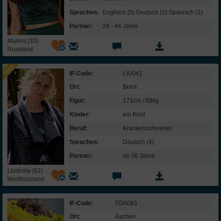
Sprachen:
Englisch (5) Deutsch (2) Spanisch (1)
Partner:
28 - 44 Jahre
Marina (33)
Russland
IF-Code:
LIU041
Ort:
Brest
Figur:
171cm / 68kg
Kinder:
ein Kind
Beruf:
Kranken­schwester
Sprachen:
Deutsch (4)
Partner:
ab 58 Jahre
Liudmila (62)
Weißrussland
IF-Code:
TGA083
Ort:
Aachen