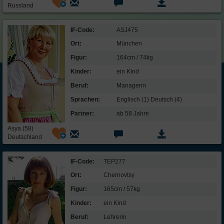
Russland
IF-Code:
ASJ475
Ort:
München
Figur:
164cm / 74kg
Kinder:
ein Kind
Beruf:
Managerin
Sprachen:
Englisch (1) Deutsch (4)
Partner:
ab 58 Jahre
Asya (58)
Deutschland
IF-Code:
TEP277
Ort:
Chernovtsy
Figur:
165cm / 57kg
Kinder:
ein Kind
Beruf:
Lehrerin