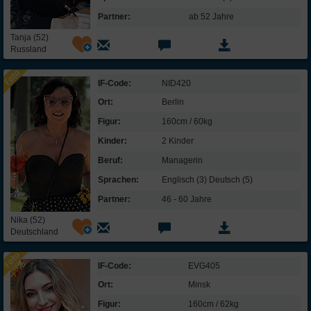
Partner:
ab 52 Jahre
Tanja (52)
Russland
IF-Code:
NID420
Ort:
Berlin
Figur:
160cm / 60kg
Kinder:
2 Kinder
Beruf:
Managerin
Sprachen:
Englisch (3) Deutsch (5)
Partner:
46 - 60 Jahre
Nika (52)
Deutschland
IF-Code:
EVG405
Ort:
Minsk
Figur:
160cm / 62kg