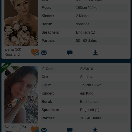
Figur:
160cm / 59kg
Kinder:
2 Kinder
Beruf:
sonstige
Sprachen:
Englisch (1)
Partner:
50 - 62 Jahre
Elena (53)
Russland
IF-Code:
SVA610
Ort:
Saratov
Figur:
173cm / 66kg
Kinder:
ein Kind
Beruf:
Buchhalterin
Sprachen:
Englisch (1)
Partner:
30 - 40 Jahre
Svetlana (36)