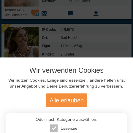
Partner:
50 - 56 Jahre
Tatiana (49)
Weißrussland
IF-Code:
JUM970
Ort:
Bad Hersfeld
Figur:
170cm / 65kg
Kinder:
2 Kinder
Beruf:
Dolmetscherin
Wir verwenden Cookies
Sprachen:
Englisch (5) Deutsch (6) Französisch (2)
Partner:
38 - 50 Jahre
Wir nutzen Cookies. Einige sind essenziell, andere helfen uns,
unser Angebot und Deine Benutzererfahrung zu verbessern.
Julia (37)
Deutschland
Alle erlauben
IF-Code:
LUJ617
Ort:
Moskau
Oder nach Kategorie auswählen:
Figur:
161cm / 59kg
Essenziell
Kinder:
2 Kinder