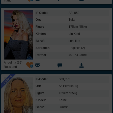
Irland
IF-Code:
AFL852
Ort:
Tula
Figur:
175cm / 58kg
Kinder:
ein Kind
Beruf:
sonstige
Sprachen:
Englisch (2)
Partner:
40 - 54 Jahre
Angelina (39)
Russland
IF-Code:
SOQ271
Ort:
St. Petersburg
Figur:
169cm / 65kg
Kinder:
Keine
Beruf:
Juristin