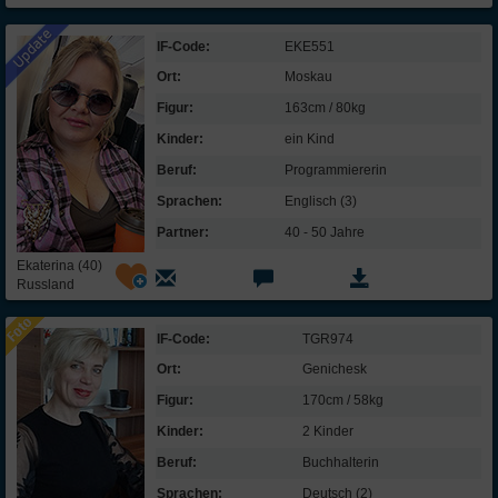
IF-Code:
EKE551
Ort:
Moskau
Figur:
163cm / 80kg
Kinder:
ein Kind
Beruf:
Programmiererin
Sprachen:
Englisch (3)
Partner:
40 - 50 Jahre
Ekaterina (40)
Russland
IF-Code:
TGR974
Ort:
Genichesk
Figur:
170cm / 58kg
Kinder:
2 Kinder
Beruf:
Buchhalterin
Sprachen:
Deutsch (2)