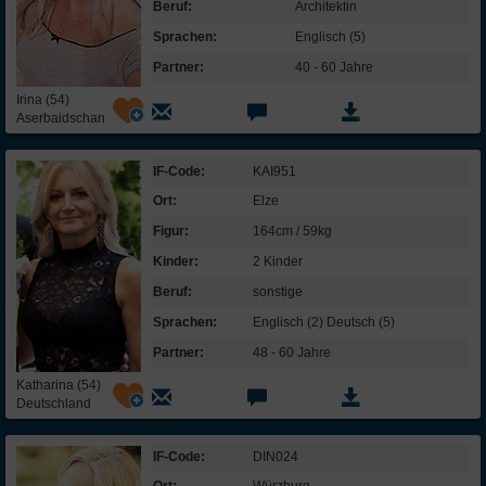
Beruf:
Architektin
Sprachen:
Englisch (5)
Partner:
40 - 60 Jahre
Irina (54)
Aserbaidschan
IF-Code:
KAI951
Ort:
Elze
Figur:
164cm / 59kg
Kinder:
2 Kinder
Beruf:
sonstige
Sprachen:
Englisch (2) Deutsch (5)
Partner:
48 - 60 Jahre
Katharina (54)
Deutschland
IF-Code:
DIN024