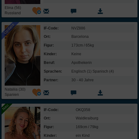
Elina (56)
Russland
IF-Code:
NVZ886
Ort:
Barcelona
Figur:
173cm / 65kg
Kinder:
Keine
Beruf:
Apothekerin
Sprachen:
Englisch (1) Spanisch (4)
Partner:
30 - 40 Jahre
Nataliia (30)
Spanien
IF-Code:
OKQ358
Ort:
Waldkraiburg
Figur:
169cm / 79kg
Kinder:
ein Kind