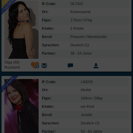
IF-Code:
OLT402
Ort:
Krasnoyarsk
Figur:
170cm / 67kg
Kinder:
2 Kinder
Beruf:
Friseurin / Maniküristin
Sprachen:
Deutsch (1)
Partner:
38 - 54 Jahre
Olga (48)
Russland
IF-Code:
LIM205
Ort:
Irkutsk
Figur:
169cm / 58kg
Kinder:
ein Kind
Beruf:
Juristin
Sprachen:
Deutsch (3)
Partner:
50 - 64 Jahre