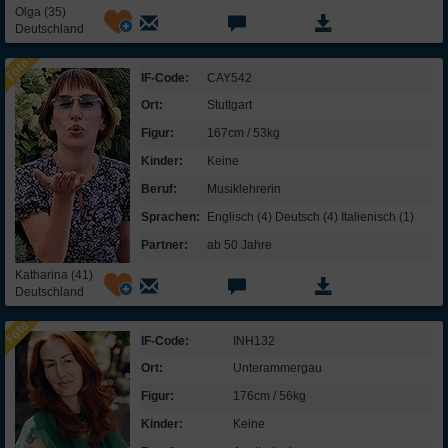
Olga (35)
Deutschland
IF-Code:
CAY542
Ort:
Stuttgart
Figur:
167cm / 53kg
Kinder:
Keine
Beruf:
Musik­lehrerin
Sprachen:
Englisch (4) Deutsch (4) Italienisch (1)
Partner:
ab 50 Jahre
Katharina (41)
Deutschland
IF-Code:
INH132
Ort:
Unterammergau
Figur:
176cm / 56kg
Kinder:
Keine