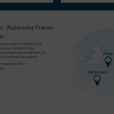
a -
Russische Frauen
d?
ussland suchen im Westen nach
insame Zukunft. Für ihre
Polen
ild werden sie von Männern auf
Dich von Ihnen verzaubern!
er russischen Frau:
eit
Tschechien