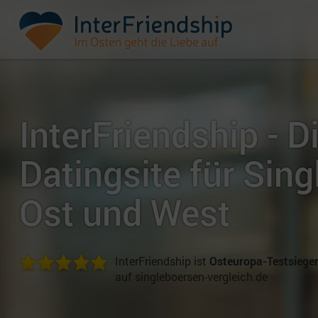
InterFriendship - D
Datingsite für Sing
Ost und West
InterFriendship ist
Osteuropa-Testsiege
auf singleboersen-vergleich.de