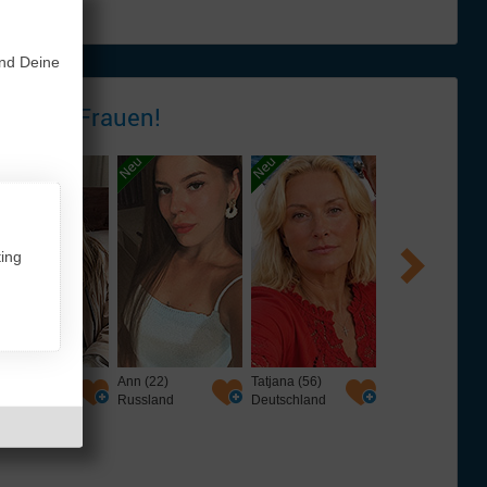
genen
und Deine
 - tolle
Frauen!
ing
n (22)
Tatjana (56)
Viki (46)
Tatiana (44)
ssland
Deutschland
Schweiz
Russland