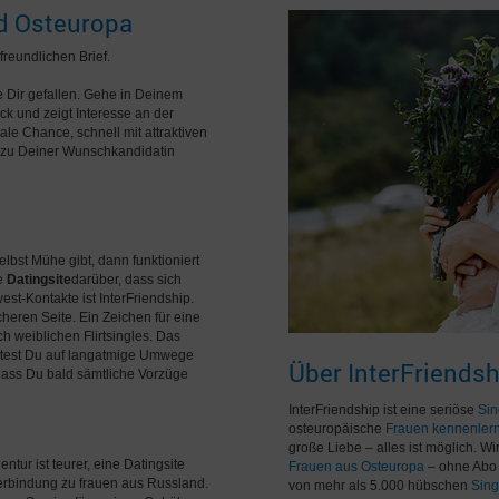
nd Osteuropa
reundlichen Brief.
ie Dir gefallen. Gehe in Deinem
ck und zeigt Interesse an der
ale Chance, schnell mit attraktiven
ng zu Deiner Wunschkandidatin
lbst Mühe gibt, dann funktioniert
se
Datingsite
darüber, dass sich
est-Kontakte ist InterFriendship.
icheren Seite. Ein Zeichen für eine
h weiblichen Flirtsingles. Das
ichtest Du auf langatmige Umwege
Über InterFriendsh
o dass Du bald sämtliche Vorzüge
InterFriendship ist eine seriöse
Sin
osteuropäische
Frauen kennenler
große Liebe – alles ist möglich. W
tur ist teurer, eine Datingsite
Frauen aus Osteuropa
– ohne Abo 
rbindung zu frauen aus Russland.
von mehr als 5.000 hübschen
Sing