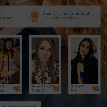
Über 27 Jahre Erfahrung!
l geprüft.
Seit 1999 sind wir Spezialist.
(35)
Marina-Elina (32)
Sofiia (27)
and
Russland
Polen
трация и вход для женщин