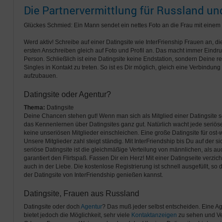
Die Partnervermittlung für Russland u
Glückes Schmied: Ein Mann sendet ein nettes Foto an die Frau mit einem f
Werd aktiv! Schreibe auf einer Datingsite wie InterFrienship Frauen an, d
ersten Anschreiben gleich auf Foto und Profil an. Das macht immer Eindru
Person. Schließlich ist eine Datingsite keine Endstation, sondern Deine re
Singles in Kontakt zu treten. So ist es Dir möglich, gleich eine Verbindu
aufzubauen.
Datingsite oder Agentur?
Thema:
Datingsite
Deine Chancen stehen gut! Wenn man sich als Mitglied einer Datingsite se
das Kennenlernen über Datingsites ganz gut. Natürlich wacht jede seriö
keine unseriösen Mitglieder einschleichen. Eine große Datingsite für ost-w
Unsere Mitglieder zahl steigt ständig. Mit InterFriendship bis Du auf der s
seriöse Datingsite ist die gleichmäßige Verteilung von männlichen, als auc
garantiert den Flirtspaß. Fassen Dir ein Herz! Mit einer Datingseite verz
auch in der Liebe. Die kostenlose Registrierung ist schnell ausgefüllt, s
der Datingsite von InterFriendship genießen kannst.
Datingsite, Frauen aus Russland
Datingsite oder doch
Agentur
? Das muß jeder selbst entscheiden. Eine Agen
bietet jedoch die Möglichkeit, sehr viele
Kontaktanzeigen
zu sehen und Ve