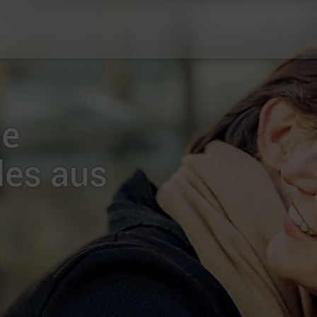
ie
les aus
r