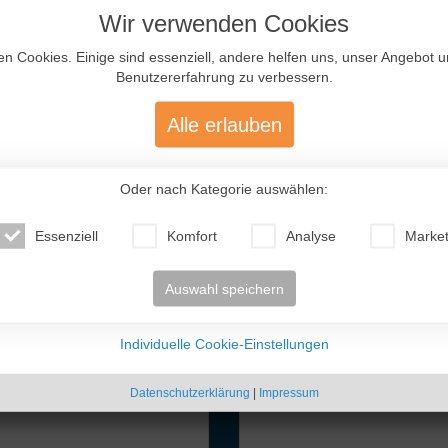
aufzunehmen. Hier ist jeder seines ei
Wir verwenden Cookies
en Cookies. Einige sind essenziell, andere helfen uns, unser Angebot 
Benutzererfahrung zu verbessern.
Neueste
Mitglieder
Alle erlauben
Oder nach Kategorie auswählen:
n ohne meine Frau und
rstellen.
Essenziell
Komfort
Analyse
Market
atte ein kleines Mädchen,
 ihrer Tochter dort. Wir
Auswahl speichern
len, ich schickte Bilder und
d unserer kleinen Anna. Es
nbedingt treffen sollten. Im
Individuelle Cookie-Einstellungen
mit dem Cabrio nach
Oksana (43)
Marina (44)
Vitaliya (40)
An
 ..
Deutschland
VAE
Russland
Ru
Datenschutzerklärung
|
Impressum