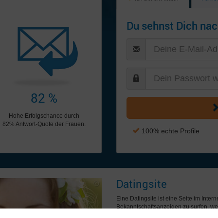
Du sehnst Dich nac
82 %
Hohe Erfolgschance durch
82% Antwort-Quote der Frauen.
100% echte Profile
Datingsite
Eine Datingsite ist eine Seite im Inter
Bekanntschaftsanzeigen zu surfen, wen
anderen Mitgliedern (russischen Frau