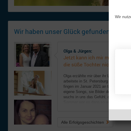
Wir nutz
Wir haben unser Glück gefunden!
Olga & Jürgen:
Jetzt kann ich mir mein Lebe
die süße Tochter nicht mehr vo
Olga erzählte mir über ihr Leben. Sie h
arbeitete in St. Petersburg und lebte mit
fingen im Januar 2021 an täglich zu mai
eigene Songs, sie Bilder der Familie un
wuchs in uns das Gefühl, dass wir uns u
Sommer war es dann so weit, ich fuhr 
.. weiterlesen
Montenegro und holte ...
Alle Erfolgsgeschichten