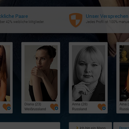
ckliche Paare
Unser Versprechen
ber 42% weibliche Mitglieder.
Jedes Profil ist 100% manuel
Diana (23)
Anna (28)
Aina 
Weißrussland
Russland
Russl
Ich bin ein Mann
Регис