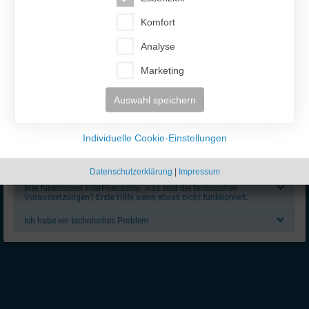
Fragen zum Chat
Komfort
Grundsätzliche Fragen rund um den Chat
Analyse
Fragen zur Bedienung
Marketing
Fragen zur Freischaltung
Auswahl speichern
Ich habe technische Probleme mit dem Chat!
Technische Fragen
Individuelle Cookie-Einstellungen
InterFriendship lädt auf meinem Tablet / Smartphone nicht
(unsichere Verbindung, Zertifikatsprobleme)
Datenschutzerklärung
|
Impressum
Wie funktioniert InterFriendship, was sind die technischen
Voraussetzungen? Erste Hilfe wenn etwas nicht funktioniert.
Ich habe ein technisches Problem