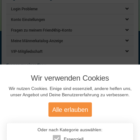
Login Probleme
Konto Einstellungen
Fragen zu meinem Friend€hip-Konto
Meine Männerkatalog-Anzeige
VIP-Mitgliedschaft
Fragen zu einer Frau
Keine Antwort von Frau erhalten
Wir verwenden Cookies
Fragen zu Frauenanzeigen
Wir nutzen Cookies. Einige sind essenziell, andere helfen uns,
unser Angebot und Deine Benutzererfahrung zu verbessern.
Absage einer Frau erhalten
E-Mail Fehlermeldung erhalten
Alle erlauben
Verschiedenes rund um Frauenzuschriften
Frau SCAM
Oder nach Kategorie auswählen:
Essenziell