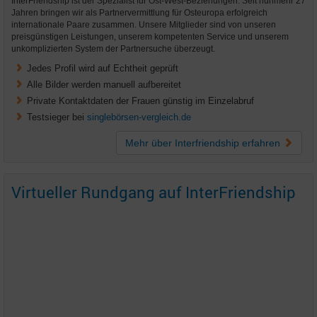
InterFriendship ist der Spezialist für Ost-West-Beziehungen. Seit nunmehr 27
Jahren bringen wir als Partnervermittlung für Osteuropa erfolgreich
internationale Paare zusammen. Unsere Mitglieder sind von unseren
preisgünstigen Leistungen, unserem kompetenten Service und unserem
unkomplizierten System der Partnersuche überzeugt.
Jedes Profil wird auf Echtheit geprüft
Alle Bilder werden manuell aufbereitet
Private Kontaktdaten der Frauen günstig im Einzelabruf
Testsieger bei
singlebörsen-vergleich.de
Mehr über Interfriendship
erfahren
Virtueller Rundgang auf InterFriendship