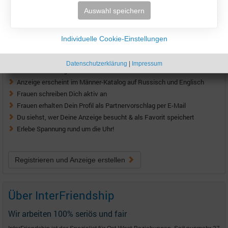
Auswahl speichern
Lass die Frauen aktiv werden!
Individuelle Cookie-Einstellungen
Schalte jetzt Deine eigene Anzeige im Männer-Katalog!
Datenschutzerklärung
|
Impressum
kostenlos Anzeige erstellen
Anzeige erscheint im Männer-Katalog auf Russisch und Englisch
Frauen schreiben Dich aktiv an
Frauen erhalten Dein Profil als Partnervorschlag per E-Mail
Du siehst, wer Deine Anzeige besucht & als Favorit speichert
Erlebe Spannung rund um die Uhr!
Registrieren und Anzeige erstellen
Über InterFriendship
Wir arbeiten 100% seriös und fair