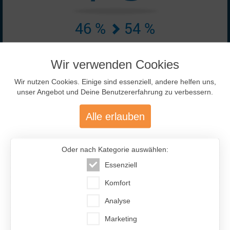
46 %
54 %
Online-Anzeigen:
5670 ♀ + 6759 ♂
Wir verwenden Cookies
Stand: 08.08.2026 00:49 Uhr
Wir nutzen Cookies. Einige sind essenziell, andere helfen uns,
unser Angebot und Deine Benutzererfahrung zu verbessern.
Alle erlauben
Oder nach Kategorie auswählen:
82 %
Essenziell
Komfort
Hohe Erfolgschance durch
82% Antwort-Quote der Frauen.
Analyse
Marketing