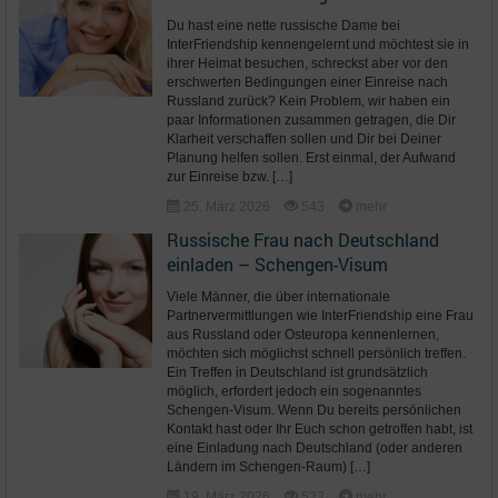
Du hast eine nette russische Dame bei
InterFriendship kennengelernt und möchtest sie in
ihrer Heimat besuchen, schreckst aber vor den
erschwerten Bedingungen einer Einreise nach
Russland zurück? Kein Problem, wir haben ein
paar Informationen zusammen getragen, die Dir
Klarheit verschaffen sollen und Dir bei Deiner
Planung helfen sollen. Erst einmal, der Aufwand
zur Einreise bzw. […]
25. März 2026
543
mehr
Russische Frau nach Deutschland
einladen – Schengen-Visum
Viele Männer, die über internationale
Partnervermittlungen wie InterFriendship eine Frau
aus Russland oder Osteuropa kennenlernen,
möchten sich möglichst schnell persönlich treffen.
Ein Treffen in Deutschland ist grundsätzlich
möglich, erfordert jedoch ein sogenanntes
Schengen-Visum. Wenn Du bereits persönlichen
Kontakt hast oder Ihr Euch schon getroffen habt, ist
eine Einladung nach Deutschland (oder anderen
Ländern im Schengen-Raum) […]
19. März 2026
533
mehr