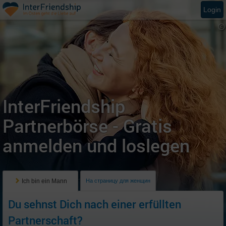
Login
InterFriendship
Partnerbörse - Gratis
anmelden und loslegen
Ich bin ein Mann
На страницу для женщин
Du sehnst Dich nach einer erfüllten
Partnerschaft?