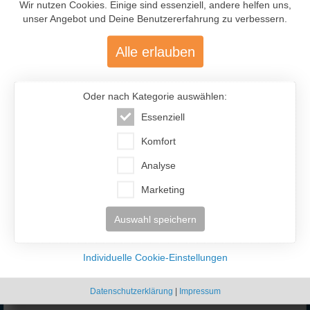
InterFriendship lohnt sich
Wir nutzen Cookies. Einige sind essenziell, andere helfen uns,
unser Angebot und Deine Benutzererfahrung zu verbessern.
Alle erlauben
Oder nach Kategorie auswählen:
Essenziell
477.200
Komfort
Analyse
Über 477.200 aktive Mitglieder
mit über 12.400 aktiven Anzeigen
Marketing
Auswahl speichern
Individuelle Cookie-Einstellungen
Datenschutzerklärung
|
Impressum