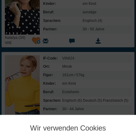
Kinder:
ein Kind
Beruf:
sonstige
Sprachen:
Englisch (4)
Partner:
30 - 50 Jahre
Natalya (34)
VAE
IF-Code:
VIA624
Ort:
Minsk
Figur:
161cm / 57kg
Kinder:
ein Kind
Beruf:
Erzieherin
Sprachen:
Englisch (6) Deutsch (5) Französisch (5)
Partner:
30 - 44 Jahre
Viktoria (36)
Weißrussland
Wir verwenden Cookies