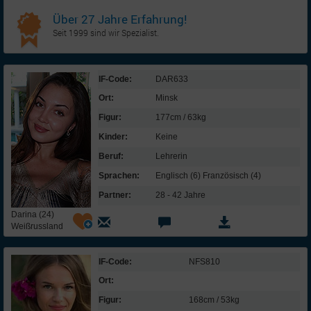
Über 27 Jahre Erfahrung!
Seit 1999 sind wir Spezialist.
IF-Code:
DAR633
Ort:
Minsk
Figur:
177cm / 63kg
Kinder:
Keine
Beruf:
Lehrerin
Sprachen:
Englisch (6) Französisch (4)
Partner:
28 - 42 Jahre
Darina (24)
Weißrussland
IF-Code:
NFS810
Ort:
Figur:
168cm / 53kg