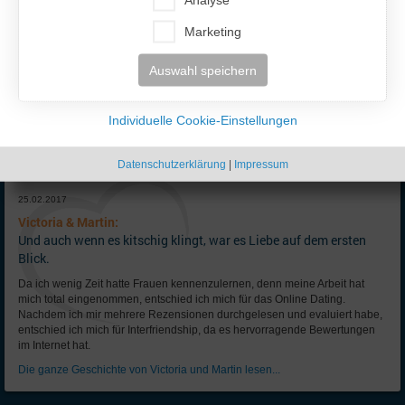
Marketing
Auswahl speichern
Individuelle Cookie-Einstellungen
Datenschutzerklärung
|
Impressum
25.02.2017
Victoria & Martin:
Und auch wenn es kitschig klingt, war es Liebe auf dem ersten
Blick.
Da ich wenig Zeit hatte Frauen kennenzulernen, denn meine Arbeit hat
mich total eingenommen, entschied ich mich für das Online Dating.
Nachdem ich mir mehrere Rezensionen durchgelesen und evaluiert habe,
entschied ich mich für Interfriendship, da es hervorragende Bewertungen
im Internet hat.
Die ganze Geschichte von Victoria und Martin lesen...