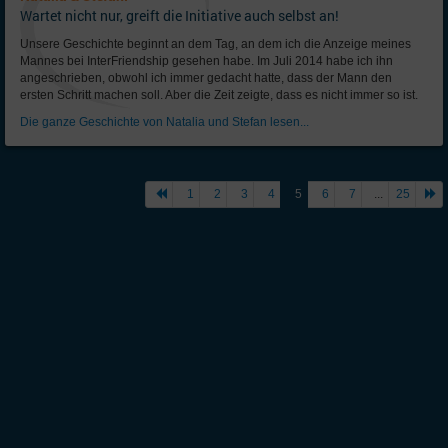
Wartet nicht nur, greift die Initiative auch selbst an!
Unsere Geschichte beginnt an dem Tag, an dem ich die Anzeige meines
Mannes bei InterFriendship gesehen habe. Im Juli 2014 habe ich ihn
angeschrieben, obwohl ich immer gedacht hatte, dass der Mann den
ersten Schritt machen soll. Aber die Zeit zeigte, dass es nicht immer so ist.
Die ganze Geschichte von Natalia und Stefan lesen...
1
2
3
4
5
6
7
...
25