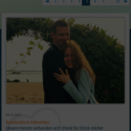
1
2
3
4
5
6
7
...
25
05.11.2017
Anastasiia & Sebastian:
Unsere Herzen verbanden sich Stück für Stück stärker