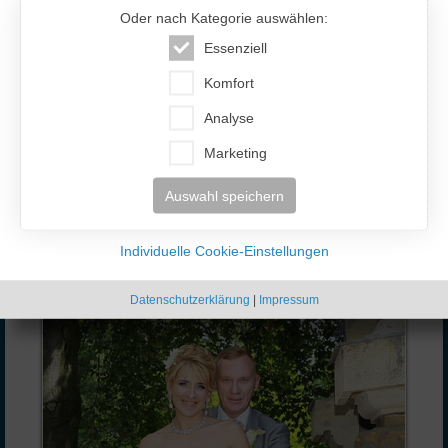
Oder nach Kategorie auswählen:
Essenziell
Komfort
Analyse
Marketing
Auswahl speichern
Wir sind sehr glücklich und wünschen allen Menschen Glück!!!
Liebe Mädels, es gibt so viele einsame Männer, die sich nach
Individuelle Cookie-Einstellungen
Frauenwärme, Zärtlichkeit und das Gefühl von Zuhause sehnen. Deutsche
Männer schätzen und hüten die Familie und Familienwerte sehr.
Datenschutzerklärung
|
Impressum