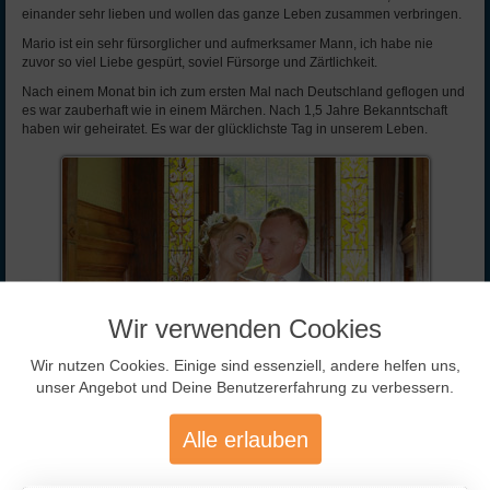
einander sehr lieben und wollen das ganze Leben zusammen verbringen.
Mario ist ein sehr fürsorglicher und aufmerksamer Mann, ich habe nie
zuvor so viel Liebe gespürt, soviel Fürsorge und Zärtlichkeit.
Nach einem Monat bin ich zum ersten Mal nach Deutschland geflogen und
es war zauberhaft wie in einem Märchen. Nach 1,5 Jahre Bekanntschaft
haben wir geheiratet. Es war der glücklichste Tag in unserem Leben.
Wir verwenden Cookies
Wir nutzen Cookies. Einige sind essenziell, andere helfen uns,
unser Angebot und Deine Benutzererfahrung zu verbessern.
Alle erlauben