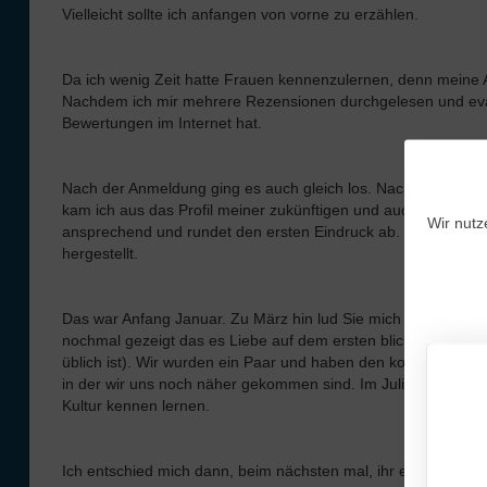
Vielleicht sollte ich anfangen von vorne zu erzählen.
Da ich wenig Zeit hatte Frauen kennenzulernen, denn meine A
Nachdem ich mir mehrere Rezensionen durchgelesen und evalui
Bewertungen im Internet hat.
Nach der Anmeldung ging es auch gleich los. Nachdem ich mir
kam ich aus das Profil meiner zukünftigen und auch wenn es ki
Wir nutz
ansprechend und rundet den ersten Eindruck ab. Ich verfass
hergestellt.
Das war Anfang Januar. Zu März hin lud Sie mich zu ihrem Ge
nochmal gezeigt das es Liebe auf dem ersten blick tatsächlic
üblich ist). Wir wurden ein Paar und haben den kontakt bes
in der wir uns noch näher gekommen sind. Im Juli besuchte s
Kultur kennen lernen.
Ich entschied mich dann, beim nächsten mal, ihr einen Antra