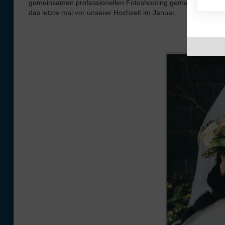
gemeinsamen professionellen Fotoshooting gemacht, denn sie
das letzte mal vor unserer Hochzeit im Januar.