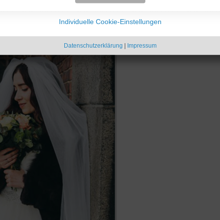
 liebt sowas. Sie war überglücklich und sagte "Ja". Im Dezember sah
Individuelle Cookie-Einstellungen
Datenschutzerklärung
|
Impressum