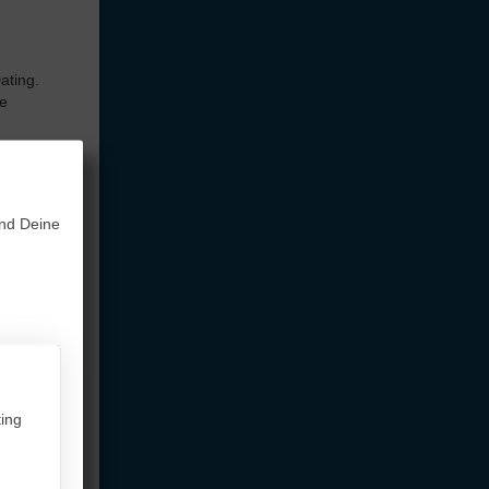
ating.
de
aut habe,
und Deine
takt
ir
e das so
r Heimat,
utsche
ing