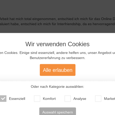
rbeit hat mich total eingenommen, entschied ich mich für das Online D
ert habe, entschied ich mich für Interfriendship, da es hervorragen
Wir verwenden Cookies
 wirklich viel Zeit genommen und mit mindestens 200 Profile angesch
tschig klingt, war es Liebe auf dem ersten Blick. Das Profil war sehr
en Cookies. Einige sind essenziell, andere helfen uns, unser Angebot 
te eine Mail, bekam eine angenehme Antwort und schwups, war der Kon
Benutzererfahrung zu verbessern.
Alle erlauben
burtstag ein bei dem ich sie zum ersten Mal getroffen habe. Das hat m
h gibt. Wir verbrachten 5 wunderschöne Tage die viel zu kurz waren (wi
tärkt. Gegen Mai verbrachte wir nochmal zwei Wochen zusammen in ihre
Oder nach Kategorie auswählen:
ie mich und durfte meine Familie und Freunde, sowie ein wenig die de
Essenziell
Komfort
Analyse
Market
g zu machen. Das war im November. Ich habe ihr den Antrag bei einem
Auswahl speichern