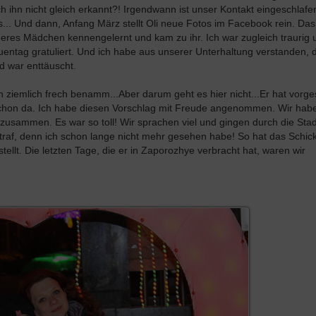
ihn nicht gleich erkannt?! Irgendwann ist unser Kontakt eingeschlafen
... Und dann, Anfang März stellt Oli neue Fotos im Facebook rein. Da
nderes Mädchen kennengelernt und kam zu ihr. Ich war zugleich traurig 
uentag gratuliert. Und ich habe aus unserer Unterhaltung verstanden, 
d war enttäuscht.
sich ziemlich frech benamm...Aber darum geht es hier nicht...Er hat vorg
 schon da. Ich habe diesen Vorschlag mit Freude angenommen. Wir hab
sammen. Es war so toll! Wir sprachen viel und gingen durch die Stad
 traf, denn ich schon lange nicht mehr gesehen habe! So hat das Schick
ellt. Die letzten Tage, die er in Zaporozhye verbracht hat, waren wir