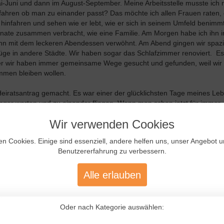
i-Juni und dann im August-September. Meine Arbeitsstelle musste ich n
ahren ob man zu einander passt? Das möchte ich allen Frauen raten, 
infahren und sehen wie er lebt, wie er sich in seinem Umfeld benimmt
nate zusammen verbracht, wie eine Familie. Am Morgen habe ich ihn i
ihn mit dem leckeren Abendessen verwöhnt. Am Abend gingen wir spaz
e in andere Städte. Wir haben sogar das Schlafzimmer renoviert. Es
ber wir haben immer gemeinsame Wege gesucht und gefunden, weil wir
ammen bleiben wollen.
Heiratsantrag gemacht. Es war einer der glücklichsten Tage meines Leb
änger warten und zu einander fliegen. Wenn man schon jetzt für immer
Wir verwenden Cookies
 Wieder schrieben wir uns und trafen uns in Skype... Es war eine groß
en Cookies. Einige sind essenziell, andere helfen uns, unser Angebot 
orden.
Benutzererfahrung zu verbessern.
Alle erlauben
Oder nach Kategorie auswählen: