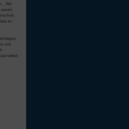
... Wir
s waren
und froh.
dass er
eschlagen,
en uns
t
sal selbst