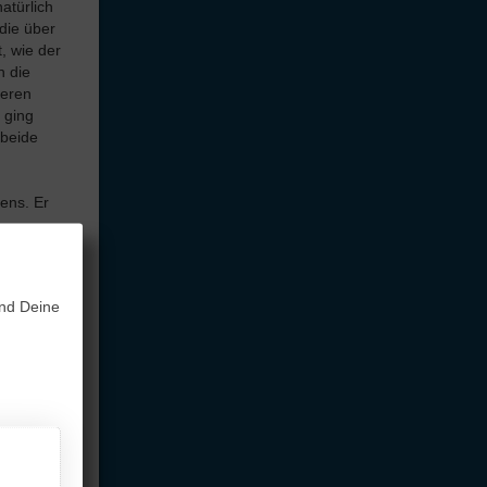
atürlich
die über
, wie der
n die
ieren
 ging
 beide
ens. Er
e Arbeit
und Deine