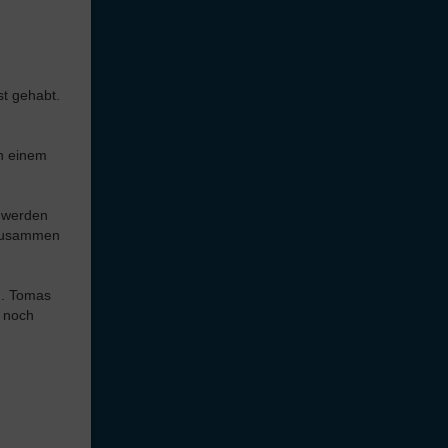
t gehabt.
on einem
n werden
n zusammen
.. Tomas
s noch