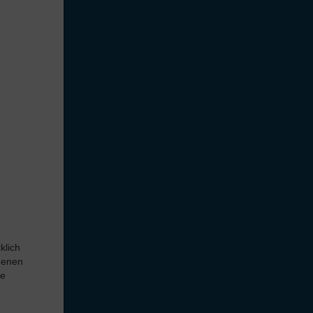
klich
onenen
ie