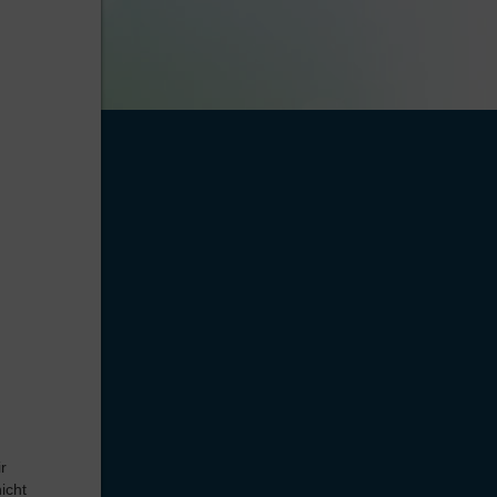
r
icht