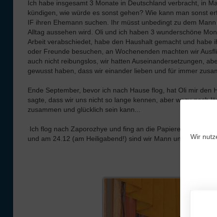
Ich habe insgesamt 3 Monate in Deutschland verbracht, in Ma
kündigen, wie würde es sonst gehen? Wie kann man sonst erf
IF ihren Ehemann suchen. Ihr müsst unbedingt zu dem Mann h
Alltag aussehen wird. Oli und ich haben 3 wunderschöne Mon
Arbeit verabschiedet, habe den Haushalt gemacht und habe 
oder Freunde besuchen, an Wochenenden machten wir Ausflüg
auch nicht reibungslos, wir hatten Auseinandersetzungen, a
gewusst haben, dass wir einander lieben und für immer zus
Ende September, bevor ich nach Hause flog, hat Oli mir den 
sagte, dass wir uns nicht so lange kennen, aber wozu noch l
zusammen und glücklich sein kann...
Ich flog nach Zaporozhye und fing an die Papiere zu sammeln.
Wir nutz
und am 24.12 (am Heiligabend!) sind wir Mann und Frau gew