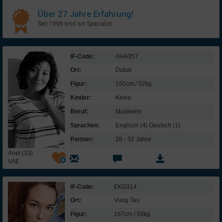
Über 27 Jahre Erfahrung!
Seit 1999 sind wir Spezialist.
IF-Code:
AHA357
Ort:
Dubai
Figur:
165cm / 52kg
Kinder:
Keine
Beruf:
Musikerin
Sprachen:
Englisch (4) Deutsch (1)
Partner:
28 - 32 Jahre
Anel (33)
VAE
IF-Code:
EKG314
Ort:
Vung Tau
Figur:
167cm / 59kg