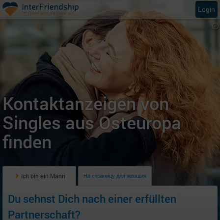
Login
Kontaktanzeigen von
Singles aus Osteuropa
finden
Ich bin ein Mann
На страницу для женщин
Du sehnst Dich nach einer erfüllten
Partnerschaft?