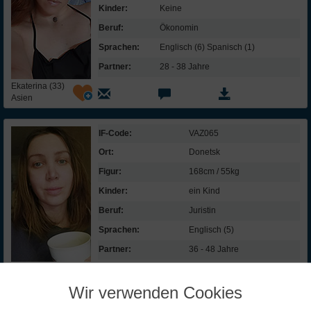
Kinder:
Keine
Beruf:
Ökonomin
Sprachen:
Englisch (6) Spanisch (1)
Partner:
28 - 38 Jahre
Ekaterina (33)
Asien
IF-Code:
VAZ065
Ort:
Donetsk
Figur:
168cm / 55kg
Kinder:
ein Kind
Beruf:
Juristin
Sprachen:
Englisch (5)
Partner:
36 - 48 Jahre
Valeria (34)
Russland
Wir verwenden Cookies