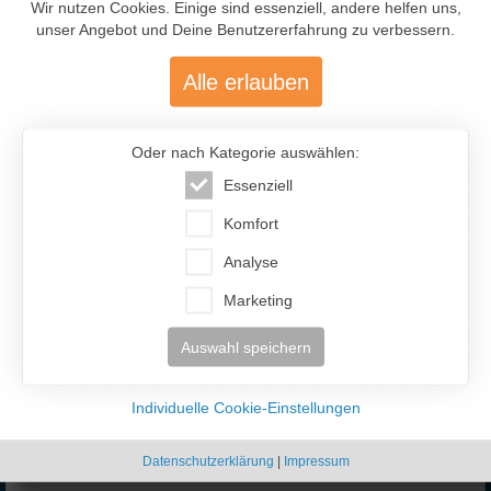
InterFriendship lohnt sich
Wir nutzen Cookies. Einige sind essenziell, andere helfen uns,
unser Angebot und Deine Benutzererfahrung zu verbessern.
Alle erlauben
Oder nach Kategorie auswählen:
Essenziell
477.200
Komfort
Analyse
Über 477.200 aktive Mitglieder
mit über 12.400 aktiven Anzeigen
Marketing
Auswahl speichern
Individuelle Cookie-Einstellungen
Datenschutzerklärung
|
Impressum