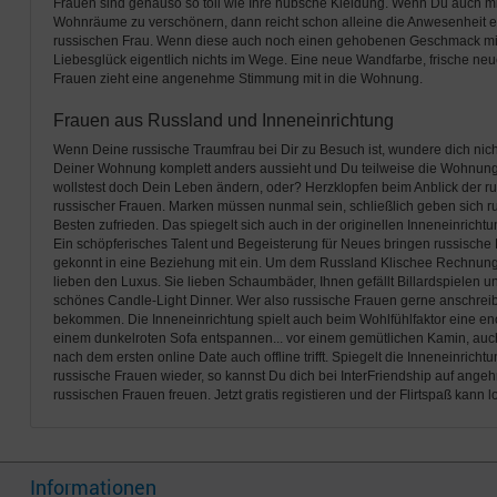
Frauen sind genauso so toll wie Ihre hübsche Kleidung. Wenn Du auch m
Wohnräume zu verschönern, dann reicht schon alleine die Anwesenheit 
russischen Frau. Wenn diese auch noch einen gehobenen Geschmack mit
Liebesglück eigentlich nichts im Wege. Eine neue Wandfarbe, frische ne
Frauen zieht eine angenehme Stimmung mit in die Wohnung.
Frauen aus Russland und Inneneinrichtung
Wenn Deine russische Traumfrau bei Dir zu Besuch ist, wundere dich nich
Deiner Wohnung komplett anders aussieht und Du teilweise die Wohnung 
wollstest doch Dein Leben ändern, oder? Herzklopfen beim Anblick der ru
russischer Frauen. Marken müssen nunmal sein, schließlich geben sich r
Besten zufrieden. Das spiegelt sich auch in der originellen Inneneinrichtu
Ein schöpferisches Talent und Begeisterung für Neues bringen russische 
gekonnt in eine Beziehung mit ein. Um dem Russland Klischee Rechnung 
lieben den Luxus. Sie lieben Schaumbäder, Ihnen gefällt Billardspielen 
schönes Candle-Light Dinner. Wer also russische Frauen gerne anschreibt
bekommen. Die Inneneinrichtung spielt auch beim Wohlfühlfaktor eine e
einem dunkelroten Sofa entspannen... vor einem gemütlichen Kamin, auc
nach dem ersten online Date auch offline trifft. Spiegelt die Inneneinrich
russische Frauen wieder, so kannst Du dich bei InterFriendship auf ang
russischen Frauen freuen. Jetzt gratis registieren und der Flirtspaß kann 
Informationen