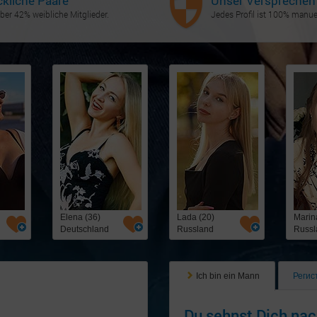
ckliche Paare
Unser Versprechen
ber 42% weibliche Mitglieder.
Jedes Profil ist 100% manuel
Elena (36)
Lada (20)
Marin
Deutschland
Russland
Russl
Ich bin ein Mann
Регис
Du sehnst Dich nac