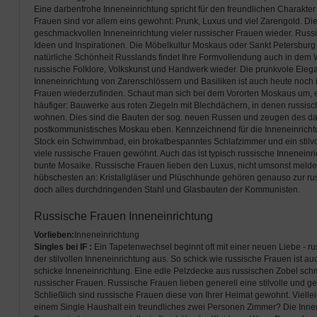
Eine darbenfrohe Inneneinrichtung spricht für den freundlichen Charakte
Frauen sind vor allem eins gewohnt: Prunk, Luxus und viel Zarengold. Dies
geschmackvollen Inneneinrichtung vieler russischer Frauen wieder. Russ
Ideen und Inspirationen. Die Möbelkultur Moskaus oder Sankt Petersburg is
natürliche Schönheit Russlands findet Ihre Formvollendung auch in dem
russische Folklore, Volkskunst und Handwerk wieder. Die prunkvole Eleg
Inneneinrichtung von Zarenschlössern und Basiliken ist auch heute noc
Frauen wiederzufinden. Schaut man sich bei dem Vororten Moskaus um, e
häufiger: Bauwerke aus roten Ziegeln mit Blechdächern, in denen russisc
wohnen. Dies sind die Bauten der sog. neuen Russen und zeugen des d
postkommunistisches Moskau eben. Kennzeichnend für die Inneneinrichtun
Stock ein Schwimmbad, ein brokatbespanntes Schlafzimmer und ein stilvol
viele russische Frauen gewöhnt. Auch das ist typisch russische Inneneinri
bunte Mosaike. Russische Frauen lieben den Luxus, nicht umsonst melden 
hübschesten an: Kristallgläser und Plüschhunde gehören genauso zur ru
doch alles durchdringenden Stahl und Glasbauten der Kommunisten.
Russische Frauen Inneneinrichtung
Vorlieben:
Inneneinrichtung
Singles bei IF :
Ein Tapetenwechsel beginnt oft mit einer neuen Liebe - r
der stilvollen Inneneinrichtung aus. So schick wie russische Frauen ist 
schicke Inneneinrichtung. Eine edle Pelzdecke aus russischen Zobel sc
russischer Frauen. Russische Frauen lieben generell eine stilvolle und 
Schließlich sind russische Frauen diese von Ihrer Heimat gewohnt. Vielle
einem Single Haushalt ein freundliches zwei Personen Zimmer? Die Inne