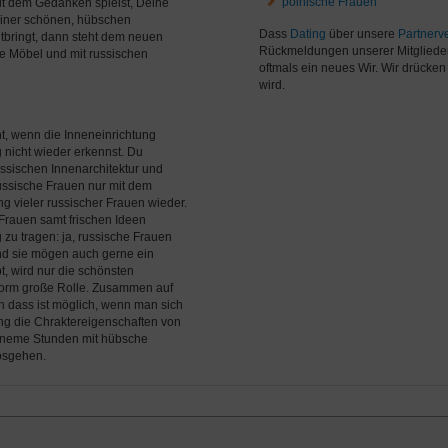
polnische Frauen
it dem Gedanken spielst, Deine
einer schönen, hübschen
Dass
Dating
über unsere
Partnerve
bringt, dann steht dem neuen
Rückmeldungen unserer Mitgliede
ue Möbel und mit russischen
oftmals ein neues Wir. Wir drücke
wird.
t, wenn die Inneneinrichtung
nicht wieder erkennst. Du
ssischen Innenarchitektur und
ussische Frauen nur mit dem
ng vieler russischer Frauen wieder.
Frauen samt frischen Ideen
zu tragen: ja, russische Frauen
und sie mögen auch gerne ein
, wird nur die schönsten
norm große Rolle. Zusammen auf
h dass ist möglich, wenn man sich
tung die Chraktereigenschaften von
ehneme Stunden mit hübsche
losgehen.