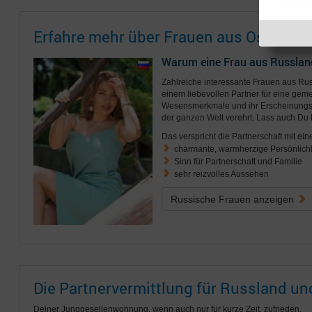
Erfahre mehr über Frauen aus Osteurop
Warum eine Frau aus Russlan
Zahlreiche interessante Frauen aus R
einem liebevollen Partner für eine geme
Wesensmerkmale und ihr Erscheinungsb
der ganzen Welt verehrt. Lass auch Du 
Das verspricht die Partnerschaft mit ein
charmante, warmherzige Persönlichk
Sinn für Partnerschaft und Familie
sehr reizvolles Aussehen
Russische Frauen anzeigen
Die Partnervermittlung für Russland u
Deiner Junggesellenwohnung, wenn auch nur für kurze Zeit, zufrieden.