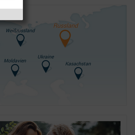
Russland
Weißrussland
Ukraine
Moldavien
Kasachstan