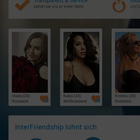
Transparenz & Service
Glü
stehen bei uns an erster Stelle.
und ü
Vlada (24)
Katya (34)
Kristina (28)
Russland
Weißrussland
Russland
InterFriendship lohnt sich