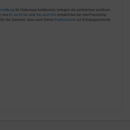
rmittlung
für Osteuropa funktioniert, belegen die zahlreichen positiven
r: Aus
Er sucht Sie
und
Sie sucht Ihn
entsteht bei der InterFriendship
n Dir die Daumen, dass auch Deine
Partnersuche
zur Erfolgsgeschichte