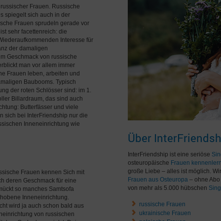
r russischer Frauen. Russische
 spiegelt sich auch in der
ische Frauen sprudeln gerade vor
t sehr facettenreich: die
 Wiederaufkommenden Interesse für
anz der damaligen
h im Geschmack von russische
rblickt man vor allem immer
he Frauen leben, arbeiten und
amaligen Baubooms. Typisch
g der roten Schlösser sind: im 1.
ler Billardraum, das sind auch
chtung: Butterfässer und viele
sich bei InterFriendship nur die
ssischen Inneneinrichtung wie
Über InterFriendsh
InterFriendship ist eine seriöse
Sin
osteuropäische
Frauen kennenler
große Liebe – alles ist möglich. W
ussische Frauen kennen Sich mit
Frauen aus Osteuropa
– ohne Abo 
auch deren Geschmack für eine
von mehr als 5.000 hübschen
Sing
hmückt so manches Samtsofa
gehobene Inneneinrichtung.
russische Frauen
icht wird ja auch schon bald aus
ukrainische Frauen
neinrichtung von russischen