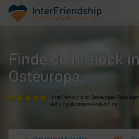
Finde dein Glück i
Osteuropa.
InterFriendship ist
Osteuropa-Testsiege
auf singleboersen-vergleich.de