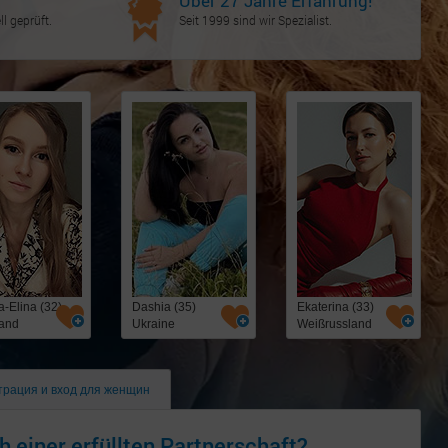
Über 27 Jahre Erfahrung!
l geprüft.
Seit 1999 sind wir Spezialist.
a-Elina (32)
Dashia (35)
Ekaterina (33)
and
Ukraine
Weißrussland
трация и вход для женщин
h einer erfüllten Partnerschaft?