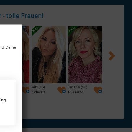
 - tolle
Frauen!
und Deine
i (46)
Tatiana (44)
Mila (53)
Karina (28)
hweiz
Russland
Russland
Weißrussland
ing