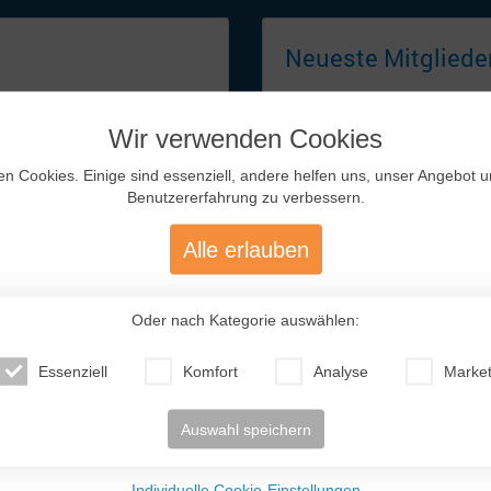
Neueste
Mitglieder
Wir verwenden Cookies
r Tag ist ein Segen,
en Cookies. Einige sind essenziell, andere helfen uns, unser Angebot 
Benutzererfahrung zu verbessern.
er 2022 ist ein
men. Ich habe einen Brief
Alle erlauben
 später mein Ehemann
schrieben uns weiterhin und
er Videoanruf, bis ich bei
Oder nach Kategorie auswählen:
üß, sich gegenseitig guten
Vitaliya (40)
Ann (22)
Tatjana (56)
Vik
 ..
s wurde zu un ...
Russland
Russland
Deutschland
Sc
Essenziell
Komfort
Analyse
Market
Auswahl speichern
Individuelle Cookie-Einstellungen