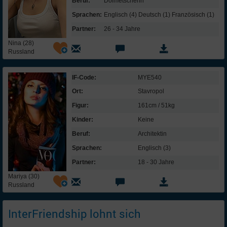
Beruf:
Dolmetscherin
Sprachen:
Englisch (4) Deutsch (1) Französisch (1)
Partner:
26 - 34 Jahre
Nina (28)
Russland
IF-Code:
MYE540
Ort:
Stavropol
Figur:
161cm / 51kg
Kinder:
Keine
Beruf:
Architektin
Sprachen:
Englisch (3)
Partner:
18 - 30 Jahre
Mariya (30)
Russland
InterFriendship lohnt sich