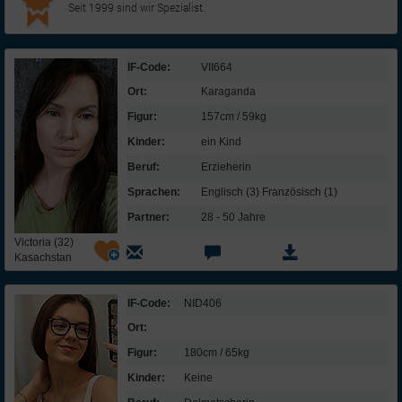
Seit 1999 sind wir Spezialist.
IF-Code:
VII664
Ort:
Karaganda
Figur:
157cm / 59kg
Kinder:
ein Kind
Beruf:
Erzieherin
Sprachen:
Englisch (3) Französisch (1)
Partner:
28 - 50 Jahre
Victoria (32)
Kasachstan
IF-Code:
NID406
Ort:
Figur:
180cm / 65kg
Kinder:
Keine