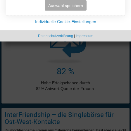
Online-Anzeigen:
Auswahl speichern
5667 ♀ + 6760 ♂
Stand: 06.08.2026 20:46 Uhr
Individuelle Cookie-Einstellungen
Datenschutzerklärung
|
Impressum
82 %
Hohe Erfolgschance durch
82% Antwort-Quote der Frauen.
InterFriendship – die Singlebörse für
Ost-West-Kontakte
Du möchtest gerne Frauen aus Osteuropa kennenlernen, hast aber vielleicht