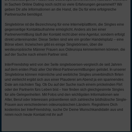
in Sachen Online Dating noch nicht so viele Erfahrungen gesammelt? Wir
geben Dir alle Informationen an die Hand, die Du für eine erfolgreiche
Partnersuche benötigst.
Singlebörse ist die Bezeichnung für eine Internetplattform, die Singles eine
gegenseitige Kontaktaufnahme ermöglicht. Anders als bei einer
Partnervermittlung läuft der Kontakt nicht über eine Agentur, sondern erfolgt
direkt untereinander. Diese Seiten sind wie ein großer Handelsplatz – eine
Börse eben. Inzwischen gibt es einige Singlebörsen, über die
westeuropäische Männer Frauen aus Osteuropa kennenlernen können, die
auf der Suche nach einem Partner sind.
InterFriendship wird von der Seite singleboersen-vergleich.de seit Jahren
auf dem ersten Platz aller Ost-West-Partnervermittlungen gelistet. In unserer
Singlebörse können männliche und weibliche Singles unverbindlich flirten
und vielleicht ergibt sich aus einer Plauderei am Abend ja ein spannendes
Date am nächsten Tag. Ob Du auf der Suche nach einem prickelnden Flirt
oder der Partnerin fürs Leben bist – hier finden sich gleichgesinnte Singles
für alle Gelegenheiten. Mit Fotos und den wichtigsten Informationen wie
Alter, Beruf oder Interessen präsentieren sich zahlreiche bildhübsche Single-
Frauen aus verschiedenen osteuropäischen Ländern. Registriere Dich
kostenlos bei InterFriendship, suche Dir Deine Wunschkandidatin aus und
nimm noch heute Kontakt mit ihr auf!