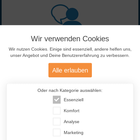
Wir verwenden Cookies
477.200
Wir nutzen Cookies. Einige sind essenziell, andere helfen uns,
unser Angebot und Deine Benutzererfahrung zu verbessern.
Über 477.200 aktive Mitglieder
Alle erlauben
mit über 12.400 aktiven Anzeigen
Oder nach Kategorie auswählen:
Essenziell
Komfort
Analyse
46 %
54 %
Marketing