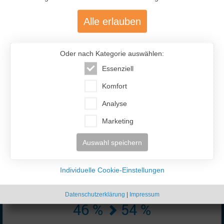
Alle erlauben
Oder nach Kategorie auswählen:
Essenziell
477.200
Komfort
Analyse
Über 477.200 aktive Mitglieder
mit über 12.400 aktiven Anzeigen
Marketing
Auswahl speichern
Individuelle Cookie-Einstellungen
Datenschutzerklärung
|
Impressum
46 %
54 %