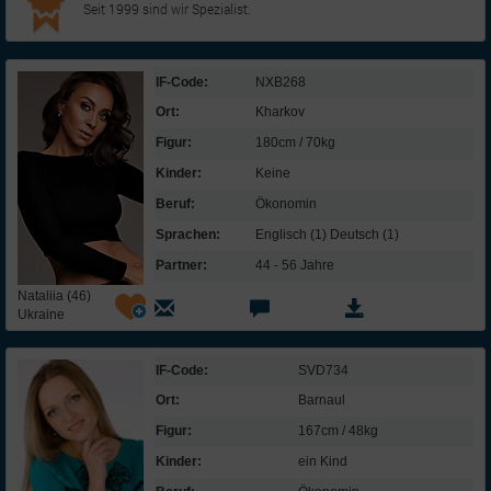
Seit 1999 sind wir Spezialist.
IF-Code:
NXB268
Ort:
Kharkov
Figur:
180cm / 70kg
Kinder:
Keine
Beruf:
Ökonomin
Sprachen:
Englisch (1) Deutsch (1)
Partner:
44 - 56 Jahre
Nataliia (46)
Ukraine
IF-Code:
SVD734
Ort:
Barnaul
Figur:
167cm / 48kg
Kinder:
ein Kind