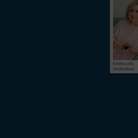
Kristina (48)
Deutschland
Über Inter
Friendship
InterFriendship ist eine seriöse
Singlebörse
für Ost-West-Kontakte, über die Du
prickelnder
Flirt
oder die ganz große Liebe – alles ist möglich. Wir bieten Dir 
zeitbezogene Mitgliedschaft. Du findest bei uns die
Kontaktanzeigen
von mehr 
russische Frauen