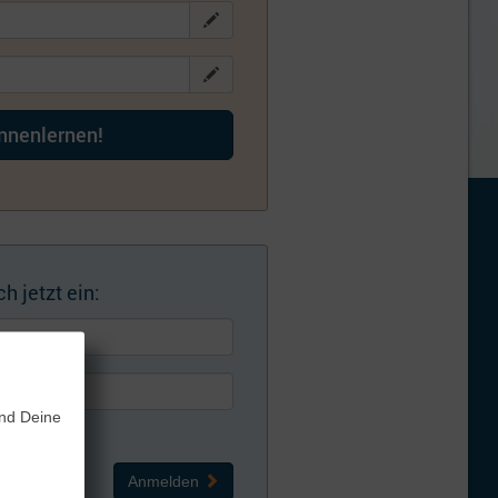
ennenlernen!
h jetzt ein:
und Deine
Anmelden