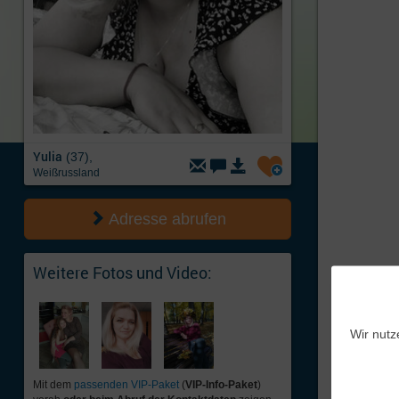
Yulia
(37),
Weißrussland
Adresse abrufen
Weitere Fotos und Video:
Wir nutz
Mit dem
passenden VIP-Paket
(
VIP-Info-Paket
)