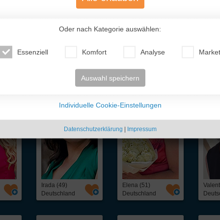
Oder nach Kategorie auswählen:
Essenziell
Komfort
Analyse
Market
te Traumfrauen
- nur für Dich!
Auswahl speichern
Individuelle Cookie-Einstellungen
Datenschutzerklärung
|
Impressum
Irada (49)
Elena (51)
Valent
Deutschland
Deutschland
Deuts