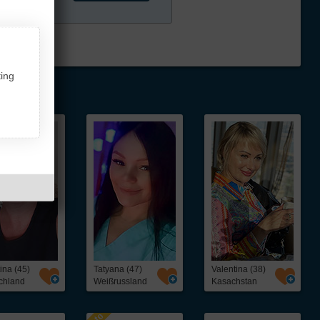
ing
ina (45)
Tatyana (47)
Valentina (38)
chland
Weißrussland
Kasachstan