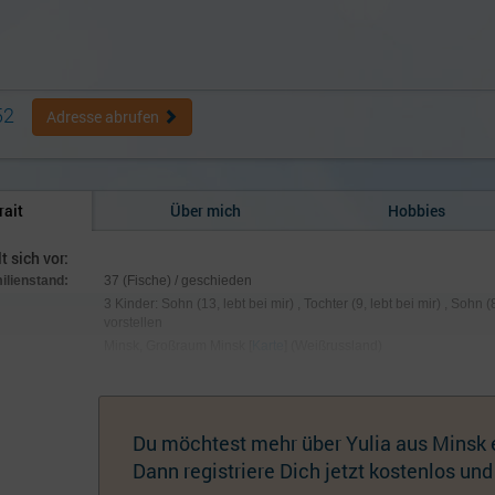
52
Adresse abrufen
rait
Über mich
Hobbies
lt sich vor:
milienstand:
37 (Fische) / geschieden
3 Kinder: Sohn (13, lebt bei mir) , Tochter (9, lebt bei mir) , Sohn 
vorstellen
Minsk, Großraum Minsk [
Karte
] (Weißrussland)
t:
Weißrussin
:
170 cm / 80 kg; Augen grün-braun, Haare blond gefärbt
hmuck:
Keiner
Du möchtest mehr über Yulia aus Minsk 
Dann registriere Dich jetzt kostenlos und