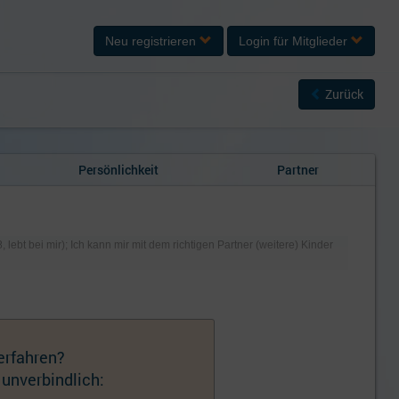
Neu registrieren
Login
für Mitglieder
Zurück
Persönlichkeit
Partner
(8, lebt bei mir); Ich kann mir mit dem richtigen Partner (weitere) Kinder
erfahren?
 unverbindlich: