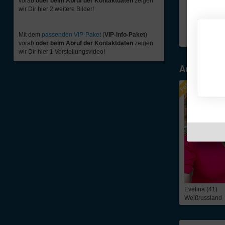
vorab
oder beim Abruf der Kontaktdaten
zeigen
wir Dir hier 2 weitere Bilder!
Mit dem
passenden VIP-Paket
(
VIP-Info-Paket
)
vorab
oder beim Abruf der Kontaktdaten
zeigen
wir Dir hier 1 Vorstellungsvideo!
Ausgewähl
Evelina (41)
Weißrussland