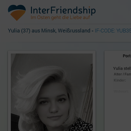
Yulia (37) aus Minsk, Weißrussland
-
IF-CODE: YUB3
Port
Yulia stel
Alter / Fa
Kinder:
Wohnort:
Nationalitä
Aussehen
Körpersc