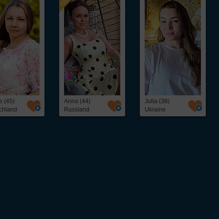
e (45)
Anna (44)
Julia (38)
chland
Russland
Ukraine
ntakt,
Über InterFriendship
ohne Abo oder
Preise & Zahlungsarten
Erfolgsstories
Virtueller Rundgang / Guided Tour