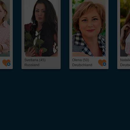
Svetlana (45)
Olena (50)
Natali
Russland
Deutschland
Deuts
 unkompliziert osteuropäische
Frauen kennenlernen
kannst. Ob freundschaftlicher Ko
eine schnelle und direkte Kontaktaufnahme mit interessanten
Frauen aus Osteuropa
– 
als 5.000 hübschen
Single
-Frauen, darunter: