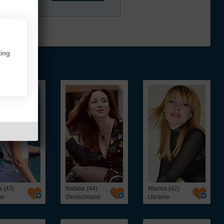
ing
a (43)
Natalia (44)
Marina (42)
ne
Deutschland
Ukraine