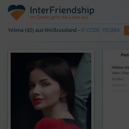
Yelena (42) aus Weißrussland
-
IF-CODE: YEL894
Port
Yelena ste
Alter / Fa
Kinder:
Wohnort:
Nationalitä
Aussehen
Körpersc