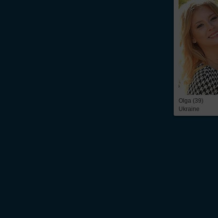
Olga (39)
Ukraine
Über Inter
Friendship
InterFriendship ist eine seriöse
Singlebörse
für Ost-West-Kontakte, über die Du
prickelnder
Flirt
oder die ganz große Liebe – alles ist möglich. Wir bieten Dir 
zeitbezogene Mitgliedschaft. Du findest bei uns die
Kontaktanzeigen
von mehr 
russische Frauen