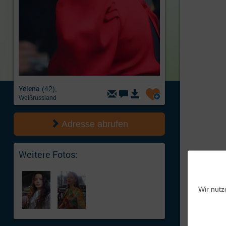
Yelena
(42),
Weißrussland
Adresse abrufen
Weitere Fotos:
Wir nutz