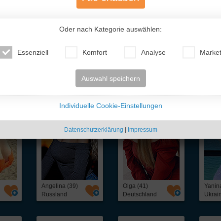
Oder nach Kategorie auswählen:
Essenziell
Komfort
Analyse
Market
te Traumfrauen
- nur für Dich!
Auswahl speichern
Individuelle Cookie-Einstellungen
Datenschutzerklärung
|
Impressum
Angelina (39)
Olga (41)
Yanin
Russland
Deutschland
Ukrai