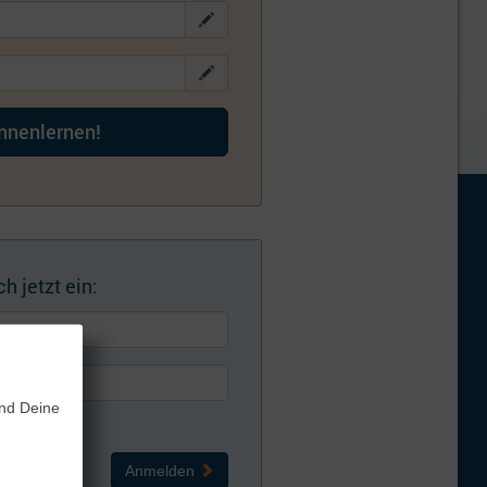
ennenlernen!
h jetzt ein:
und Deine
Anmelden