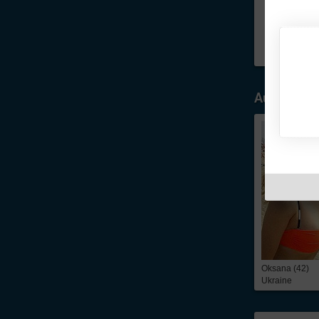
Ausgewähl
Oksana (42)
Ukraine