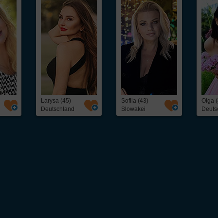
Larysa (45)
Sofiia (43)
Olga (
Deutschland
Slowakei
Deuts
 unkompliziert osteuropäische
Frauen kennenlernen
kannst. Ob freundschaftlicher Ko
eine schnelle und direkte Kontaktaufnahme mit interessanten
Frauen aus Osteuropa
– 
als 5.000 hübschen
Single
-Frauen, darunter: