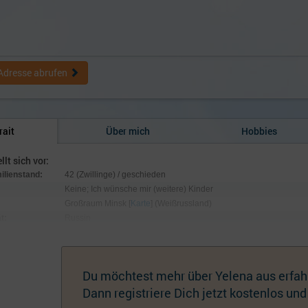
Adresse abrufen
rait
Über mich
Hobbies
llt sich vor:
milienstand:
42 (Zwillinge) / geschieden
Keine; Ich wünsche mir (weitere) Kinder
Großraum Minsk [
Karte
] (Weißrussland)
t:
Russin
:
160 cm / 50 kg; Augen grün-grau, Haare kastanienbraun
hmuck:
Möchte ich nicht sagen
Du möchtest mehr über Yelena aus erfah
Dann registriere Dich jetzt kostenlos und