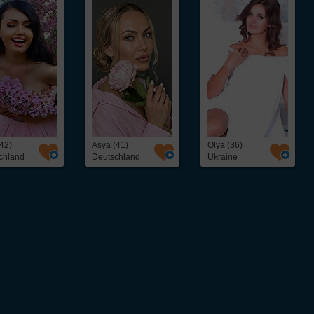
42)
Asya (41)
Olya (36)
chland
Deutschland
Ukraine
ntakt,
Über InterFriendship
ohne Abo oder
Preise & Zahlungsarten
Erfolgsstories
Virtueller Rundgang / Guided Tour