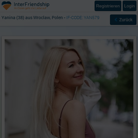
Registrieren
Login
Yanina (38) aus Wroclaw, Polen
-
IF-CODE: YAN579
Zurück