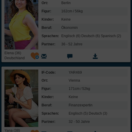
Ort:
Berlin
Meine Freunde sagen, dass ich eine
selbstbewusste Frau bin.
Figur:
162cm / 56kg
Ich bin so schnell durch nichts aus der
Kinder:
Keine
Fassung zu bringen.
Beruf:
Ökonomin
Gewissenhaftigkeit /
Sprachen:
Englisch (6) Deutsch (6) Spanisch (2)
Selbstkontrolle:
Partner:
36 - 52 Jahre
Ich bin ein eher chaotischer Mensch.
Elena (36)
Deutschland
Am liebsten lebe ich in den Tag hinein und
plane nichts.
Ich bin zielstrebig und gebe nicht so
IF-Code:
YAR469
schnell auf, wenn ich mir etwas
Ort:
Vienna
vorgenommen habe.
Figur:
171cm / 52kg
Ich bin ein sehr ordentlicher Mensch.
Kinder:
Keine
Gutmütigkeit /
Beruf:
Finanz­expertin
Verträglichkeit:
Sprachen:
Englisch (5) Deutsch (3)
Neuen Menschen gegenüber bin ich
zunächst misstrauisch.
Partner:
32 - 50 Jahre
Ich bin sehr hilfsbereit und sorge mich um
Yana (38)