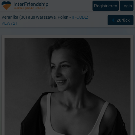
Registrieren
Login
Veranika (30) aus Warszawa, Polen
-
IF-CODE:
Zurück
VEW721