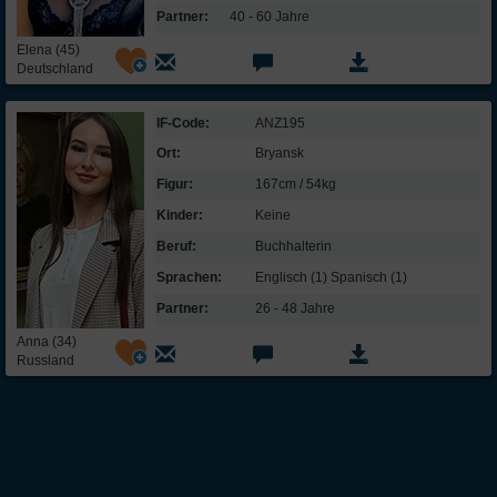
are silent, I will be a quiet sea."
Partner:
40 - 60 Jahre
Mein Idealmann:
Elena (45)
Deutschland
Alter:
28-32 Jahre
Größe:
165-195 cm
IF-Code:
ANZ195
Eigenschaften:
sportlich, ausgeglichen, rücksichtsvoll, gesichertes
Einkommen, gebildet, ordentlich
Ort:
Bryansk
Darf mein
Figur:
167cm / 54kg
Partner Kinder
Ja
Kinder:
Keine
haben?
Beruf:
Buchhalterin
Religion
meines
christlich
Sprachen:
Englisch (1) Spanisch (1)
Partners:
Partner:
26 - 48 Jahre
Anna (34)
Russland