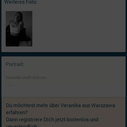
Weiteres Foto:
Portrait:
Veranika stellt sich vor:
Alter /
30 (Waage) / geschieden
Familienstand:
Kinder:
Keine; Können wir später besprechen
Du möchtest mehr über Veranika aus Warszawa
Wohnort:
Warszawa, Großraum Warschau [
Karte
] (Polen)
erfahren?
Nationalität:
Weißrussin
Dann registriere Dich jetzt kostenlos und
Aussehen:
163 cm / 53 kg; Augen grün-braun, Haare braun
unverbindlich: