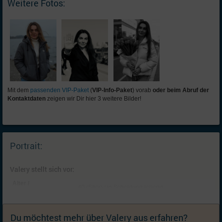
Weitere Fotos:
Mit dem
passenden VIP-Paket
(
VIP-Info-Paket
) vorab
oder beim Abruf der
Kontaktdaten
zeigen wir Dir hier 3 weitere Bilder!
Portrait:
Valery stellt sich vor:
Alter /
40 (Stier) / in Scheidung lebend
Familienstand:
Kinder:
ein Kind: Tochter (14, lebt bei mir); Ich wünsche
mir Geschwister für mein(e) Kind(er)
Du möchtest mehr über Valery aus erfahren?