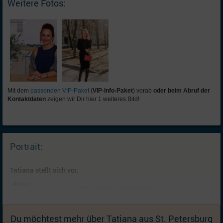
Weitere Fotos:
Mit dem
passenden VIP-Paket
(
VIP-Info-Paket
) vorab
oder beim Abruf der
Kontaktdaten
zeigen wir Dir hier 1 weiteres Bild!
Portrait:
Tatiana stellt sich vor:
Alter /
40 (Zwillinge) / geschieden
Familienstand:
Kinder:
ein Kind: Tochter (11, lebt bei mir); Ich kann mir
mit dem richtigen Partner (weitere) Kinder
Du möchtest mehr über Tatiana aus St. Petersburg
vorstellen