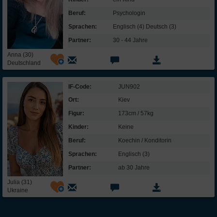
Emotionale Stabilität /
Beruf:
Psychologin
Gelassenheit:
Sprachen:
Englisch (4) Deutsch (3)
Ich bin sehr sensibel und verletzlich.
Partner:
30 - 44 Jahre
Ich bin manchmal launisch.
Anna (30)
Meine Freunde sagen, dass ich eine
Deutschland
selbstbewusste Frau bin.
Ich bin so schnell durch nichts aus der
IF-Code:
JUN902
Fassung zu bringen.
Ort:
Kiev
Gewissenhaftigkeit /
Figur:
173cm / 57kg
Selbstkontrolle:
Kinder:
Keine
Ich bin ein eher chaotischer Mensch.
Beruf:
Koechin / Konditorin
Am liebsten lebe ich in den Tag hinein und
Sprachen:
Englisch (3)
plane nichts.
Partner:
ab 30 Jahre
Ich bin zielstrebig und gebe nicht so
schnell auf, wenn ich mir etwas
Julia (31)
vorgenommen habe.
Ukraine
Ich bin ein sehr ordentlicher Mensch.