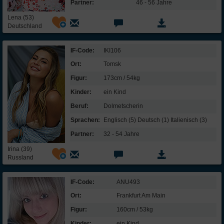
Hobbies:
Partner:
46 - 56 Jahre
Lena (53)
Deutschland
zu Hause
Handarbeit
IF-Code:
IKI106
Kochen /
Backen
Ort:
Tomsk
Hausarbeit
Figur:
173cm / 54kg
Kinder:
ein Kind
Persönlichkeit:
Beruf:
Dolmetscherin
Sprachen:
Englisch (5) Deutsch (1) Italienisch (3)
trifft zu
Partner:
32 - 54 Jahre
Extraversion / Geselligkeit:
Irina (39)
Russland
Ich bin eher zurückhaltend und ruhig.
In Gesellschaft bin ich lustig und lache viel.
IF-Code:
ANU493
Ich mag es auf einer Party im Mittelpunkt zu
Ort:
Frankfurt Am Main
stehen.
Figur:
160cm / 53kg
Ich bin auch sehr gerne allein.
Kinder:
ein Kind