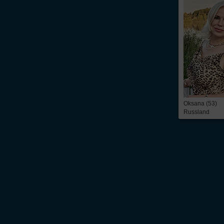
Oksana (53)
Russland
Über Inter
Friendship
InterFriendship ist eine seriöse
Singlebörse
für Ost-West-Kontakte, über die Du
prickelnder
Flirt
oder die ganz große Liebe – alles ist möglich. Wir bieten Dir 
zeitbezogene Mitgliedschaft. Du findest bei uns die
Kontaktanzeigen
von mehr 
russische Frauen