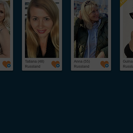
Tatiana (48)
Anna (55)
Gulna
Russland
Russland
Russl
 unkompliziert osteuropäische
Frauen kennenlernen
kannst. Ob freundschaftlicher Ko
eine schnelle und direkte Kontaktaufnahme mit interessanten
Frauen aus Osteuropa
– 
als 5.000 hübschen
Single
-Frauen, darunter: