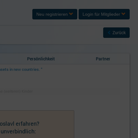
Neu registrieren
Login
für Mitglieder
Zurück
Persönlichkeit
Partner
nsets in new countries. "
ne (weiteren) Kinder
oslavl erfahren?
 unverbindlich: