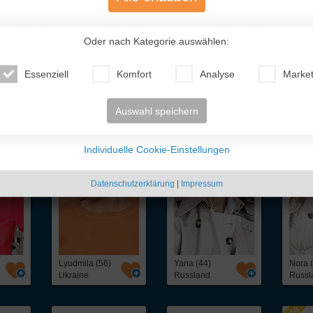
Oder nach Kategorie auswählen:
Essenziell
Komfort
Analyse
Market
te Traumfrauen
- nur für Dich!
Auswahl speichern
Individuelle Cookie-Einstellungen
Datenschutzerklärung
|
Impressum
Lyudmila (56)
Yana (44)
Nora 
Ukraine
Russland
Russl