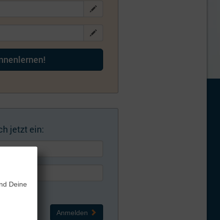
ennenlernen!
h jetzt ein:
und Deine
Anmelden