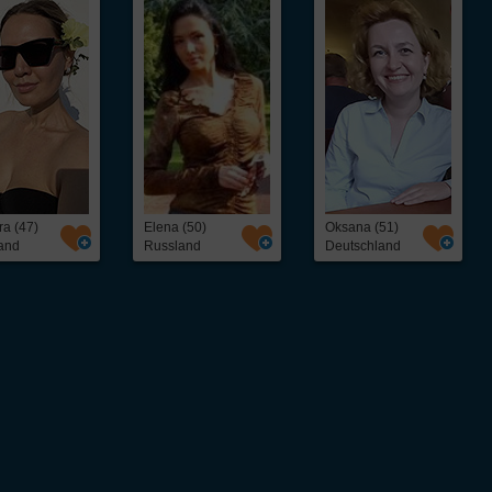
ra (47)
Elena (50)
Oksana (51)
and
Russland
Deutschland
ntakt,
Über InterFriendship
ohne Abo oder
Preise & Zahlungsarten
Erfolgsstories
Virtueller Rundgang / Guided Tour