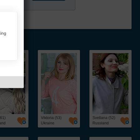
ing
(61)
Viktoria (53)
Svetlana (52)
and
Ukraine
Russland