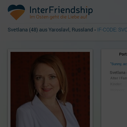
Svetlana (48) aus Yaroslavl, Russland
-
IF-CODE: SV
Port
"Sunny, ac
Svetlana s
Alter / Fa
Kinder:
Wohnort:
Nationalitä
Aussehen
Körpersc