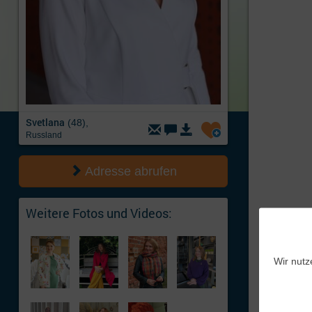
Svetlana
(48),
Russland
Adresse abrufen
Weitere Fotos und Videos:
Wir nutz