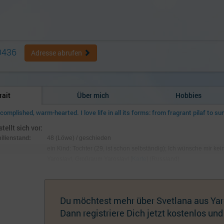
O436
Adresse abrufen
rait
Über mich
Hobbies
complished, warm-hearted. I love life in all its forms: from fragrant pilaf to su
tellt sich vor:
milienstand:
48 (Löwe) / geschieden
ein Kind: Tochter (29, ist schon selbständig); Ich wünsche mir kei
Yaroslavl, Großraum Yaroslavl [
Karte
] (Russland)
t:
Russin
:
169 cm / 67 kg; Augen grün-braun, Haare rot
hmuck:
Keiner
Du möchtest mehr über Svetlana aus Yar
Dann registriere Dich jetzt kostenlos und