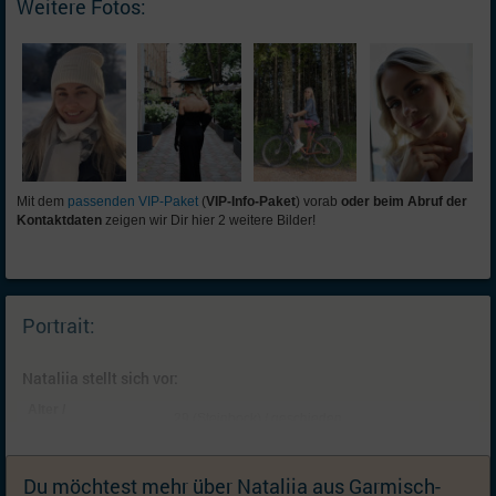
Weitere Fotos:
Mit dem
passenden VIP-Paket
(
VIP-Info-Paket
) vorab
oder beim Abruf der
Kontaktdaten
zeigen wir Dir hier 2 weitere Bilder!
Portrait:
Nataliia stellt sich vor:
Alter /
29 (Steinbock) / geschieden
Familienstand:
Kinder:
ein Kind: Sohn (8, lebt bei mir); Können wir
später besprechen
Du möchtest mehr über Nataliia aus Garmisch-