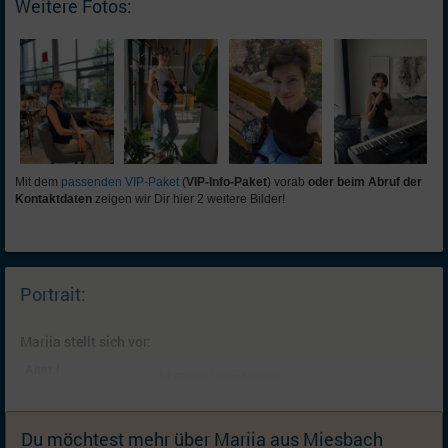
Weitere Fotos:
Mit dem
passenden VIP-Paket
(
VIP-Info-Paket
) vorab
oder beim Abruf der
Kontaktdaten
zeigen wir Dir hier 2 weitere Bilder!
Portrait:
Mariia stellt sich vor:
Alter /
44 (Stier) / geschieden
Familienstand:
Kinder:
ein Kind: Sohn (15, lebt bei mir); Ich wünsche mir
keine (weiteren) Kinder
Du möchtest mehr über Mariia aus Miesbach