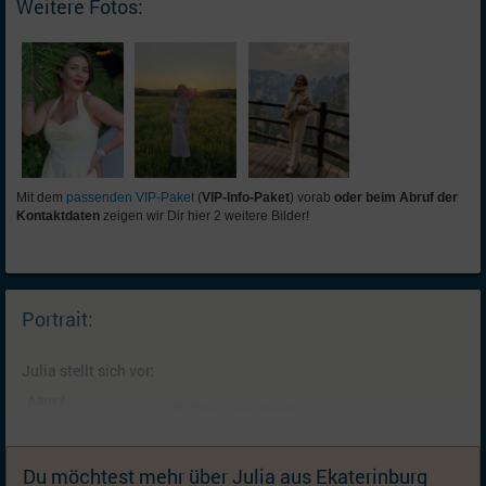
Weitere Fotos:
Mit dem
passenden VIP-Paket
(
VIP-Info-Paket
) vorab
oder beim Abruf der
Kontaktdaten
zeigen wir Dir hier 2 weitere Bilder!
Portrait:
Julia stellt sich vor:
Alter /
45 (Stier) / geschieden
Familienstand:
Kinder:
2 Kinder: Tochter (21, ist schon selbständig) ,
Sohn (18, ist schon selbständig); Ich wünsche
Du möchtest mehr über Julia aus Ekaterinburg
mir (weitere) Kinder