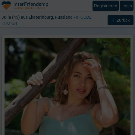
Registrieren
Login
Julia (45) aus Ekaterinburg, Russland
-
IF-CODE:
Zurück
KHO124