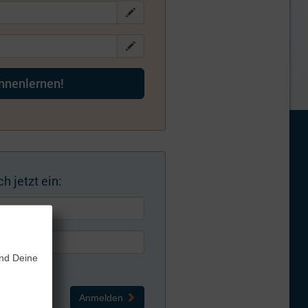
ennenlernen!
h jetzt ein:
und Deine
Anmelden