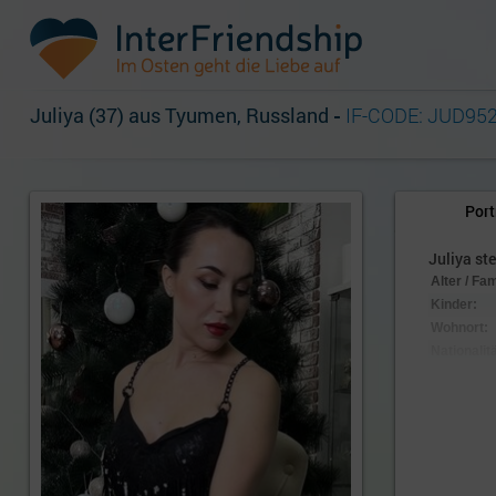
Juliya (37) aus Tyumen, Russland
-
IF-CODE: JUD95
Port
Juliya ste
Alter / Fa
Kinder:
Wohnort:
Nationalitä
Aussehen
Körpersc