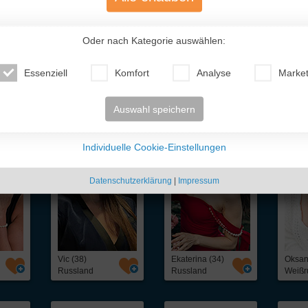
Oder nach Kategorie auswählen:
Essenziell
Komfort
Analyse
Market
te Traumfrauen
- nur für Dich!
Auswahl speichern
Individuelle Cookie-Einstellungen
Datenschutzerklärung
|
Impressum
Vic (38)
Ekaterina (34)
Oksan
Russland
Russland
Weißr