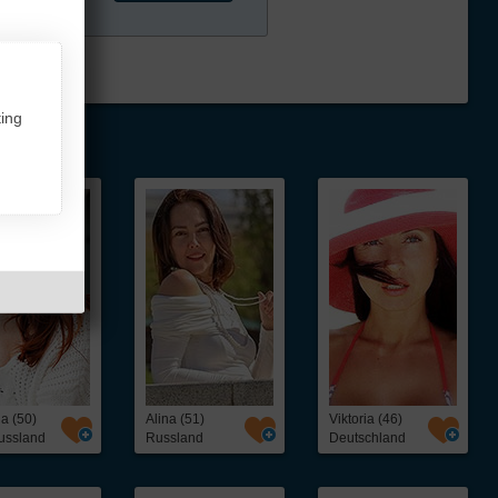
ing
a (50)
Alina (51)
Viktoria (46)
ussland
Russland
Deutschland