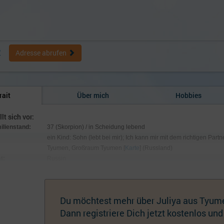
2
Adresse abrufen
rait
Über mich
Hobbies
llt sich vor:
milienstand:
37 (Skorpion) / in Scheidung lebend
ein Kind: Sohn (lebt bei mir); Ich kann mir mit dem richtigen Partn
Tyumen, Großraum Tyumen [
Karte
] (Russland)
t:
Russin
:
166 cm / 60 kg; Augen grün-grau, Haare braun
hmuck:
Keiner
Du möchtest mehr über Juliya aus Tyum
Dann registriere Dich jetzt kostenlos und