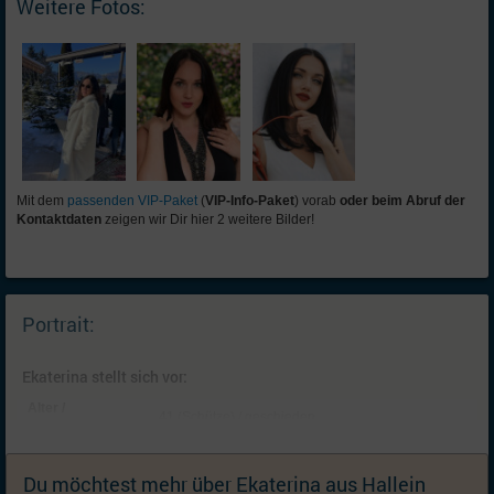
Weitere Fotos:
Mit dem
passenden VIP-Paket
(
VIP-Info-Paket
) vorab
oder beim Abruf der
Kontaktdaten
zeigen wir Dir hier 2 weitere Bilder!
Portrait:
Ekaterina stellt sich vor:
Alter /
41 (Schütze) / geschieden
Familienstand:
Kinder:
2 Kinder: Sohn (16, lebt bei mir) , Sohn (11, lebt bei
mir); Ich wünsche mir keine (weiteren) Kinder
Du möchtest mehr über Ekaterina aus Hallein