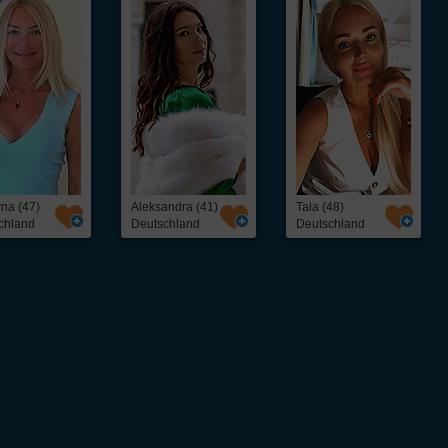
yna (47)
Aleksandra (41)
Tala (48)
chland
Deutschland
Deutschland
ntakt,
Über InterFriendship
ohne Abo oder
Preise & Zahlungsarten
Erfolgsstories
Virtueller Rundgang / Guided Tour