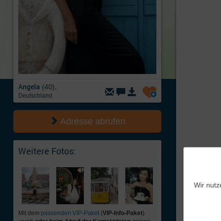
Angela
(40),
Deutschland
Adresse abrufen
Weitere Fotos:
Wir nutz
Mit dem
passenden VIP-Paket
(
VIP-Info-Paket
)