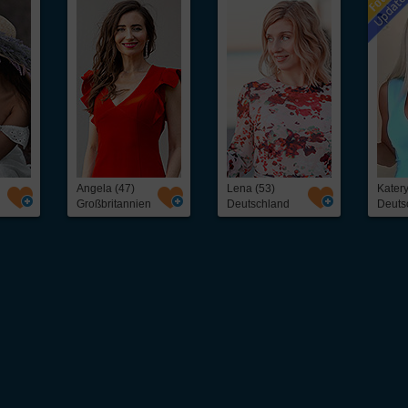
Angela (47)
Lena (53)
Kater
Großbritannien
Deutschland
Deuts
 unkompliziert osteuropäische
Frauen kennenlernen
kannst. Ob freundschaftlicher Ko
eine schnelle und direkte Kontaktaufnahme mit interessanten
Frauen aus Osteuropa
– 
als 5.000 hübschen
Single
-Frauen, darunter: