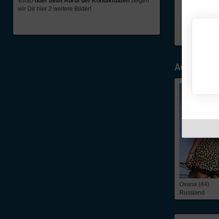
vorab
oder beim Abruf der Kontaktdaten
zeigen
wir Dir hier 2 weitere Bilder!
Ausgewähl
Oxana (44)
Russland