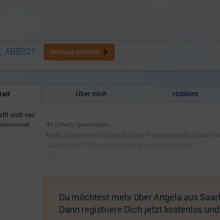
: ABB321
Adresse abrufen
rait
Über mich
Hobbies
llt sich vor:
milienstand:
40 (Löwe) / geschieden
Keine; Ich kann mir mit dem richtigen Partner (weitere) Kinder vor
Saarbrücken, Großraum Saarland [
Karte
] (Deutschland)
t:
Ukrainerin
:
180 cm / 65 kg; Augen blau, Haare kastanienbraun
hmuck:
Keiner
Du möchtest mehr über Angela aus Saar
Dann registriere Dich jetzt kostenlos und