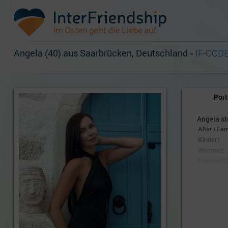
Angela (40) aus Saarbrücken, Deutschland
-
IF-CODE
Port
Angela ste
Alter / Fa
Kinder:
Wohnort:
Nationalitä
Aussehen
Körpersc