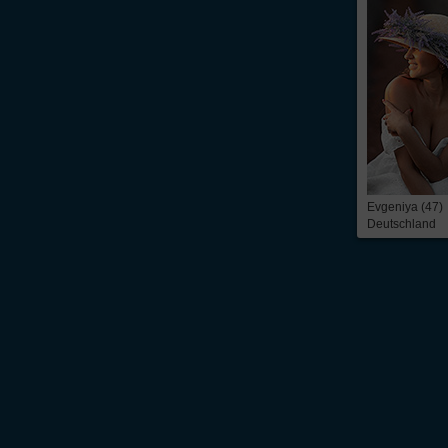
Evgeniya (47)
Deutschland
Über Inter
Friendship
InterFriendship ist eine seriöse
Singlebörse
für Ost-West-Kontakte, über die Du
prickelnder
Flirt
oder die ganz große Liebe – alles ist möglich. Wir bieten Dir 
zeitbezogene Mitgliedschaft. Du findest bei uns die
Kontaktanzeigen
von mehr 
russische Frauen