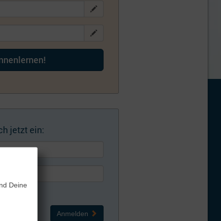
ennenlernen!
h jetzt ein:
und Deine
Anmelden