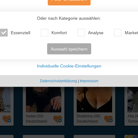
Oder nach Kategorie auswählen:
Essenziell
Komfort
Analyse
Market
te Traumfrauen
- nur für Dich!
Auswahl speichern
Individuelle Cookie-Einstellungen
Datenschutzerklärung
|
Impressum
Natali (50)
Ekaterina (40)
Alla (
Deutschland
Deutschland
Tsche