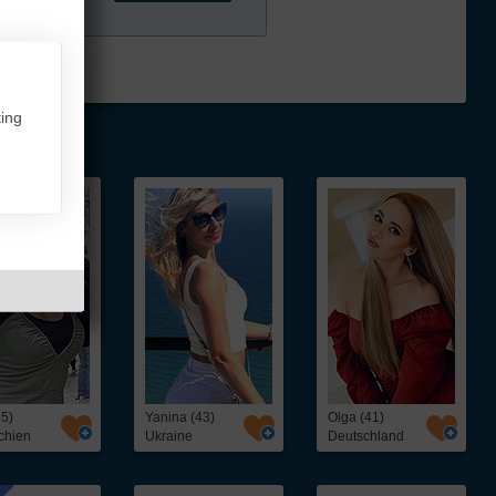
ing
45)
Yanina (43)
Olga (41)
chien
Ukraine
Deutschland