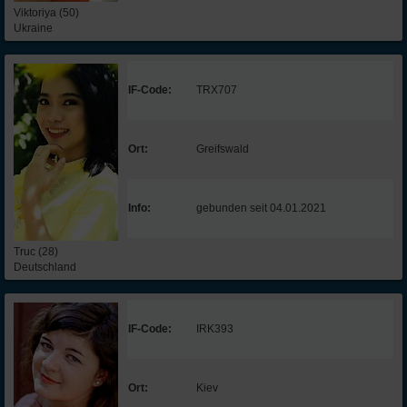
Viktoriya (50)
Ukraine
IF-Code:
TRX707
Ort:
Greifswald
Info:
gebunden seit 04.01.2021
Truc (28)
Deutschland
IF-Code:
IRK393
Ort:
Kiev