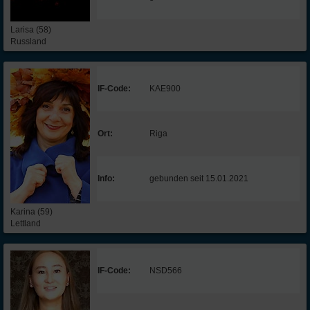
Larisa (58)
Russland
IF-Code:
KAE900
Ort:
Riga
Info:
gebunden seit 15.01.2021
Karina (59)
Lettland
IF-Code:
NSD566