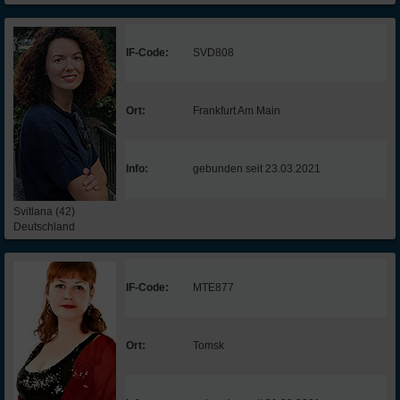
IF-Code:
SVD808
Ort:
Frankfurt Am Main
Info:
gebunden seit 23.03.2021
Svitlana (42)
Deutschland
IF-Code:
MTE877
Ort:
Tomsk