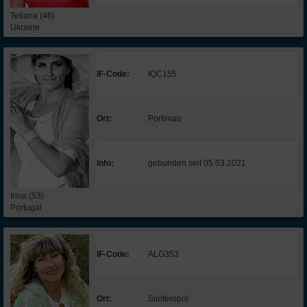
Tetiana (46)
Ukraine
IF-Code:
IQC155
Ort:
Portimao
Info:
gebunden seit 05.03.2021
Irina (53)
Portugal
IF-Code:
ALG353
Ort:
Simferopol