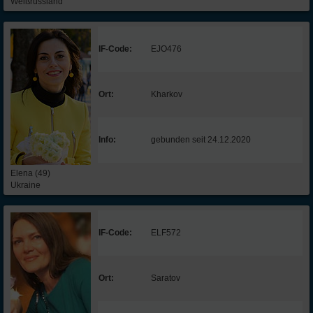
Weißrussland
IF-Code:
EJO476
Ort:
Kharkov
Info:
gebunden seit 24.12.2020
Elena (49)
Ukraine
IF-Code:
ELF572
Ort:
Saratov