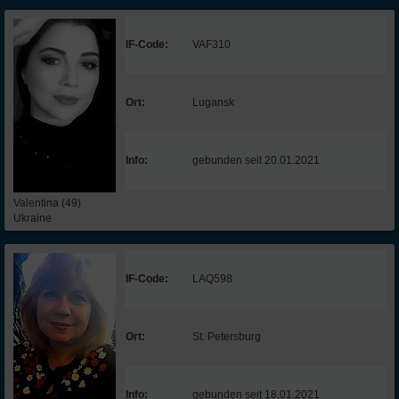
IF-Code:
VAF310
Ort:
Lugansk
Info:
gebunden seit 20.01.2021
Valentina (49)
Ukraine
IF-Code:
LAQ598
Ort:
St. Petersburg
Info:
gebunden seit 18.01.2021