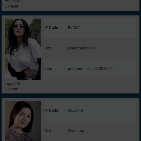
Anna (38)
Ukraine
IF-Code:
INT384
Ort:
Dnepropetrovsk
Info:
gebunden seit 30.03.2021
Inga (58)
Ukraine
IF-Code:
GUO646
Ort:
Orenburg