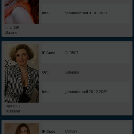
Info:
gebunden seit 01.01.2021
Irina (39)
Ukraine
IF-Code:
OLR507
Ort:
Kolomna
Info:
gebunden seit 28.12.2020
Olga (60)
Russland
IF-Code:
TAP187