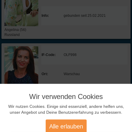
Info:
gebunden seit 25.02.2021
Angelina (56)
Russland
IF-Code:
OLF998
Ort:
Warschau
Info:
gebunden seit 14.02.2021
Wir verwenden Cookies
Wir nutzen Cookies. Einige sind essenziell, andere helfen uns,
Ola (47)
unser Angebot und Deine Benutzererfahrung zu verbessern.
Polen
Alle erlauben