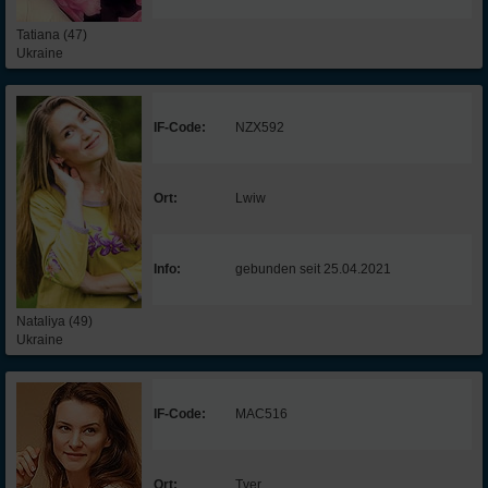
Tatiana (47)
Ukraine
IF-Code:
NZX592
Ort:
Lwiw
Info:
gebunden seit 25.04.2021
Nataliya (49)
Ukraine
IF-Code:
MAC516
Ort:
Tver