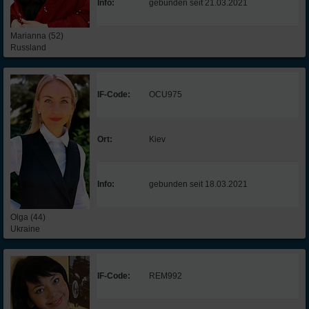
Info:
gebunden seit 21.03.2021
Marianna (52)
Russland
IF-Code:
OCU975
Ort:
Kiev
Info:
gebunden seit 18.03.2021
Olga (44)
Ukraine
IF-Code:
REM992