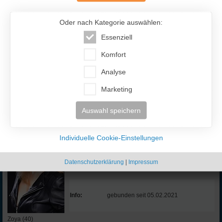
IF-Code:
OLU807
Oder nach Kategorie auswählen:
Ort:
Kiev
Essenziell
Komfort
Info:
gebunden seit 10.02.2021
Analyse
Marketing
Olga (46)
Ukraine
Auswahl speichern
IF-Code:
ZOP066
Individuelle Cookie-Einstellungen
Datenschutzerklärung
|
Impressum
Ort:
Info:
gebunden seit 05.02.2021
Zoya (40)