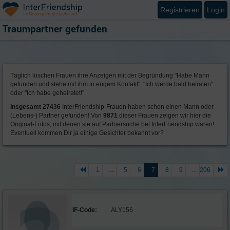
Registrieren
Login
Traumpartner gefunden
Täglich löschen Frauen ihre Anzeigen mit der Begründung "Habe Mann
gefunden und stehe mit ihm in engem Kontakt", "Ich werde bald heiraten"
oder "Ich habe geheiratet!".
Insgesamt 27436
InterFriendship-Frauen haben schon einen Mann oder
(Lebens-) Partner gefunden! Von
9871
dieser Frauen zeigen wir hier die
Original-Fotos, mit denen sie auf Partnersuche bei InterFriendship waren!
Eventuell kommen Dir ja einige Gesichter bekannt vor?
1
...
5
6
7
8
9
...
206
IF-Code:
ALY156