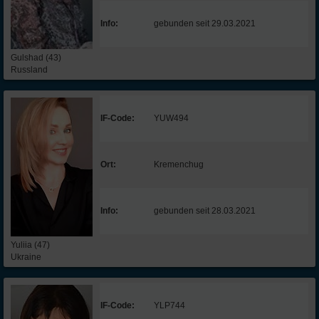
Info:
gebunden seit 29.03.2021
Gulshad (43)
Russland
IF-Code:
YUW494
Ort:
Kremenchug
Info:
gebunden seit 28.03.2021
Yuliia (47)
Ukraine
IF-Code:
YLP744