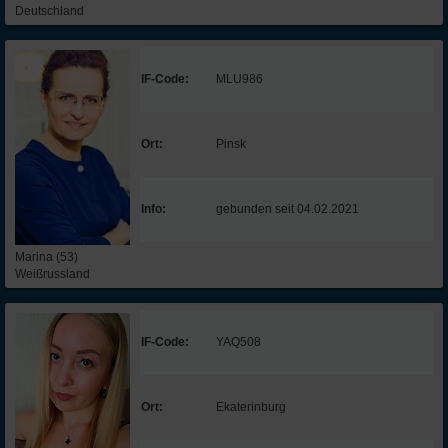
Deutschland
IF-Code:
MLU986
Ort:
Pinsk
Info:
gebunden seit 04.02.2021
Marina (53)
Weißrussland
IF-Code:
YAQ508
Ort:
Ekaterinburg