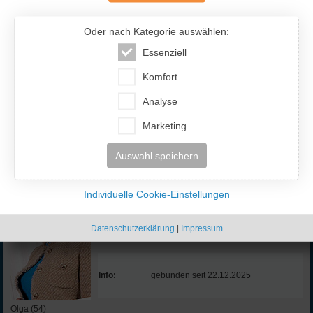
IF-Code:
EKR721
Oder nach Kategorie auswählen:
Ort:
Novosibirsk
Essenziell
Komfort
Info:
gebunden seit 26.12.2025
Analyse
Marketing
Ekaterina (34)
Russland
Auswahl speichern
IF-Code:
OJB548
Individuelle Cookie-Einstellungen
Datenschutzerklärung
|
Impressum
Ort:
Izhevsk
Info:
gebunden seit 22.12.2025
Olga (54)