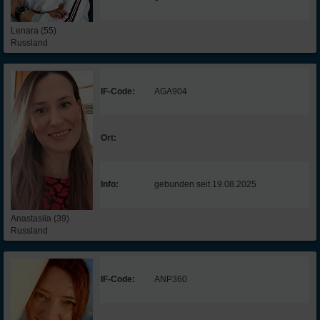
Lenara (55)
Russland
IF-Code:
AGA904
Ort:
Info:
gebunden seit 19.08.2025
Anastasiia (39)
Russland
IF-Code:
ANP360