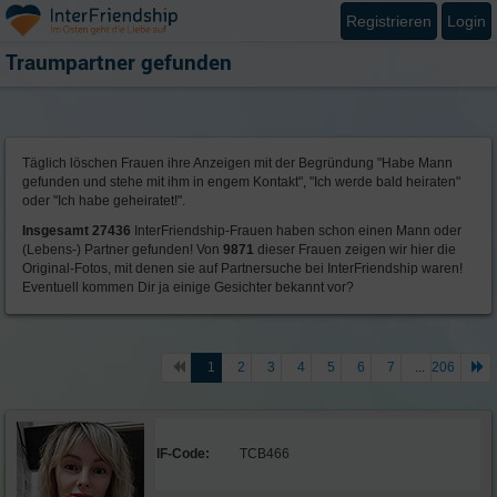
Registrieren
Login
Traumpartner gefunden
Täglich löschen Frauen ihre Anzeigen mit der Begründung "Habe Mann
gefunden und stehe mit ihm in engem Kontakt", "Ich werde bald heiraten"
oder "Ich habe geheiratet!".
Insgesamt 27436
InterFriendship-Frauen haben schon einen Mann oder
(Lebens-) Partner gefunden! Von
9871
dieser Frauen zeigen wir hier die
Original-Fotos, mit denen sie auf Partnersuche bei InterFriendship waren!
Eventuell kommen Dir ja einige Gesichter bekannt vor?
1
2
3
4
5
6
7
...
206
IF-Code:
TCB466