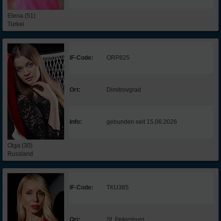
Elena (51)
Türkei
IF-Code:
ORP825
Ort:
Dimitrovgrad
Info:
gebunden seit 15.06.2026
Olga (30)
Russland
IF-Code:
TKU385
Ort:
St. Petersburg