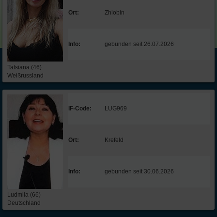
Ort:
Zhlobin
Info:
gebunden seit 26.07.2026
Tatsiana (46)
Weißrussland
IF-Code:
LUG969
Ort:
Krefeld
Info:
gebunden seit 30.06.2026
Ludmila (66)
Deutschland