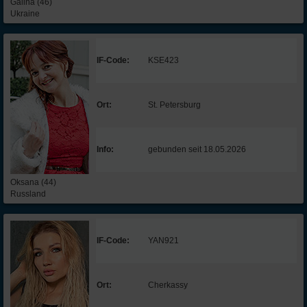
Galina (46)
Ukraine
IF-Code:
KSE423
Ort:
St. Petersburg
Info:
gebunden seit 18.05.2026
Oksana (44)
Russland
IF-Code:
YAN921
Ort:
Cherkassy