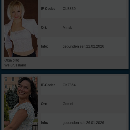
IF-Code:
OLB839
Ort:
Minsk
Info:
gebunden seit 22.02.2026
Olga (46)
Weißrussland
IF-Code:
OKZ864
Ort:
Gomel
Info:
gebunden seit 26.01.2026