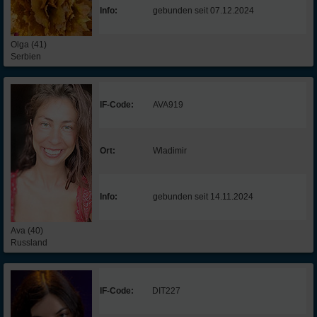
Info:
gebunden seit 07.12.2024
Olga (41)
Serbien
IF-Code:
AVA919
Ort:
Wladimir
Info:
gebunden seit 14.11.2024
Ava (40)
Russland
IF-Code:
DIT227