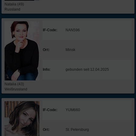
Natalia (49)
Russland
IF-Code:
NAN596
Ort:
Minsk
Info:
gebunden seit 12.04.2025
Natalia (43)
Weißrussland
IF-Code:
YUM660
Ort:
St. Petersburg