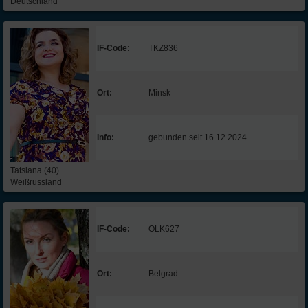
Deutschland
IF-Code:
TKZ836
Ort:
Minsk
Info:
gebunden seit 16.12.2024
Tatsiana (40)
Weißrussland
IF-Code:
OLK627
Ort:
Belgrad