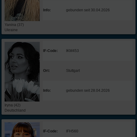
Info:
gebunden seit 30.04.2026
Yanina (37)
Ukraine
IF-Code:
IKM453
Ort:
Stuttgart
Info:
gebunden seit 28.04.2026
Iryna (42)
Deutschland
IF-Code:
IFH560