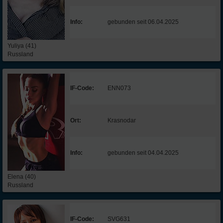
Info:
gebunden seit 06.04.2025
Yuliya (41)
Russland
IF-Code:
ENN073
Ort:
Krasnodar
Info:
gebunden seit 04.04.2025
Elena (40)
Russland
IF-Code:
SVG631