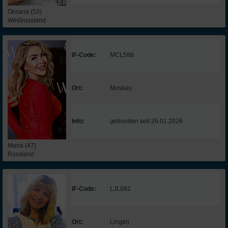
Oksana (53)
Weißrussland
IF-Code:
MCL588
Ort:
Moskau
Info:
gebunden seit 26.01.2026
Maria (47)
Russland
IF-Code:
LJL082
Ort:
Lingen