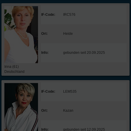
IF-Code:
IRC576
Ort:
Heide
Info:
gebunden seit 20.09.2025
Irina (61)
Deutschland
IF-Code:
LEM535
Ort:
Kazan
Info:
gebunden seit 12.09.2025