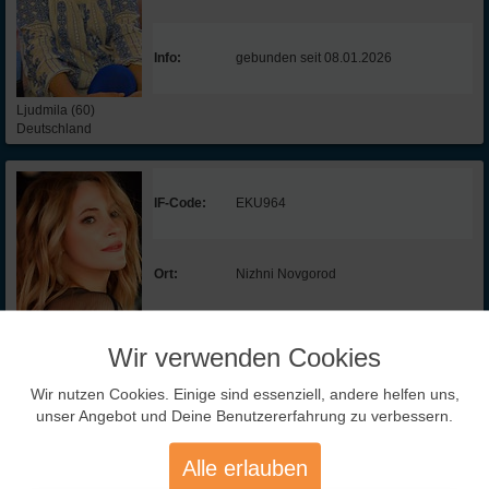
Info:
gebunden seit 08.01.2026
Ljudmila (60)
Deutschland
IF-Code:
EKU964
Ort:
Nizhni Novgorod
Info:
gebunden seit 01.01.2026
Wir verwenden Cookies
Wir nutzen Cookies. Einige sind essenziell, andere helfen uns,
Ekaterina (53)
unser Angebot und Deine Benutzererfahrung zu verbessern.
Russland
Alle erlauben