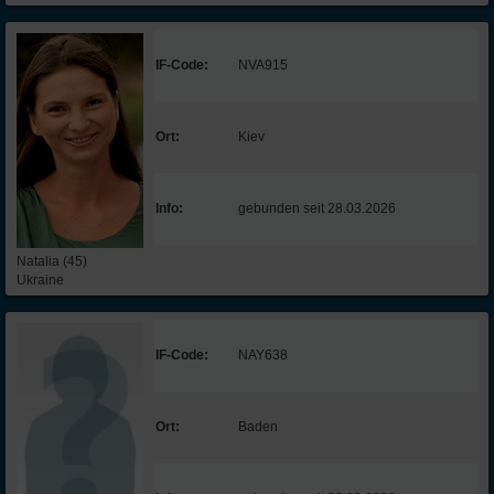
IF-Code:
NVA915
Ort:
Kiev
Info:
gebunden seit 28.03.2026
Natalia (45)
Ukraine
IF-Code:
NAY638
Ort:
Baden