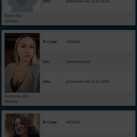
Info:
gebunden seit 22.03.2026
Nadin (52)
Schweiz
IF-Code:
YEM648
Ort:
Severodoneck
Info:
gebunden seit 11.03.2026
Yevheniia (45)
Ukraine
IF-Code:
NFR096