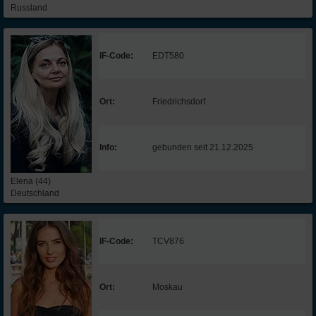
Russland
IF-Code:
EDT580
Ort:
Friedrichsdorf
Info:
gebunden seit 21.12.2025
Elena (44)
Deutschland
IF-Code:
TCV876
Ort:
Moskau