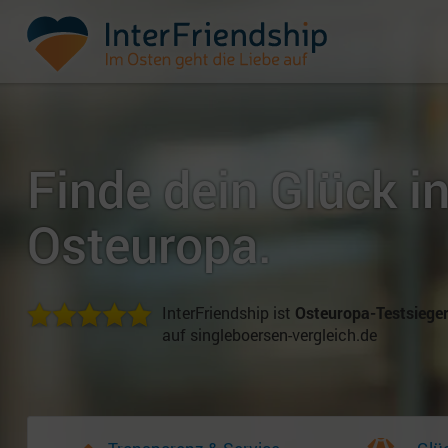
Finde dein Glück i
Osteuropa.
InterFriendship ist
Osteuropa-Testsiege
auf singleboersen-vergleich.de