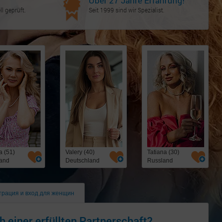
Über 27 Jahre Erfahrung!
l geprüft.
Seit 1999 sind wir Spezialist.
a (51)
Valery (40)
Tatiana (30)
and
Deutschland
Russland
трация и вход для женщин
h einer erfüllten Partnerschaft?