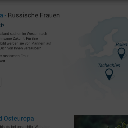
a -
Russische Frauen
d?
ussland suchen im Westen nach
insame Zukunft. Für ihre
Polen
ild werden sie von Männern auf
Dich von Ihnen verzaubern!
er russischen Frau:
eit
Tschechien
nd Osteuropa
st du bei uns richtig. Wir haben