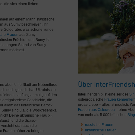
, die sich einen lieben
mmen auf einem Mann statistische
en aus Sumy beschließen, Ihr
hre Goldgrube, was schöne, junge
sche Frauen
aus Sumy
önsten Früchte - und Sumy ist
ometerlangen Strand von Sumy
ernen möchtest.
Über InterFriendsh
ine aber feine Stadt am Nebenfluss
rbuch noch gesucht hat. Ukrainische
InterFriendship ist eine seriöse
Sin
auf einem Laufsteg anmutig auf den
osteuropäische
Frauen kennenler
 ereignisreiche Geschichte, die
große Liebe – alles ist möglich. W
or allem das ukrainische Barock
Frauen aus Osteuropa
– ohne Abo 
on Sumy sind u.a. die Woskresenska
von mehr als 5.000 hübschen
Sing
nicht Deine ukrainische Frau ;-),
 Baustil und die Spaso-
russische Frauen
versteht sich auch die
ukrainische Frauen
he Frauen näher zu bringen.