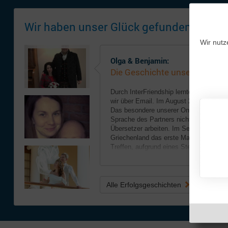
Wir haben unser Glück gefunden!
Wir nutz
Olga & Benjamin:
Die Geschichte unserer Liebe
Durch InterFriendship lernten wir uns 
wir über Email. Im August 2016 schrieb
Das besondere unserer Online-Freundsch
Sprache des Partners nicht konnten. W
Übersetzer arbeiten. Im September 2016
Griechenland das erste Mal treffen. Le
Treffen, aufgrund eines Sterbefalls in me
.. weiterlesen
Alle Erfolgsgeschichten