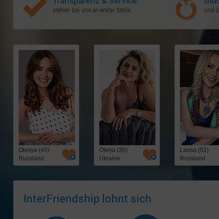
Transparenz & Service
Glü
stehen bei uns an erster Stelle.
und ü
Olesya (45)
Olena (36)
Larisa (51)
Russland
Ukraine
Russland
InterFriendship lohnt sich