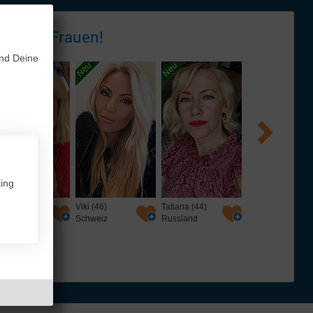
 - tolle
Frauen!
und Deine
ing
i (46)
Tatiana (44)
Mila (53)
Karina (28)
hweiz
Russland
Russland
Weißrussland