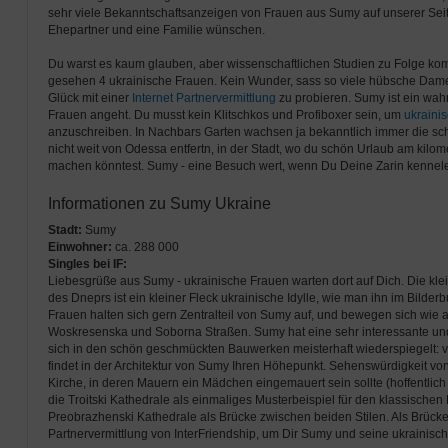
sehr viele Bekanntschaftsanzeigen von Frauen aus Sumy auf unserer Seite
Ehepartner und eine Familie wünschen.
Du warst es kaum glauben, aber wissenschaftlichen Studien zu Folge ko
gesehen 4 ukrainische Frauen. Kein Wunder, sass so viele hübsche Dam
Glück mit einer
Internet Partnervermittlung
zu probieren. Sumy ist ein wa
Frauen angeht. Du musst kein Klitschkos und Profiboxer sein, um
ukraini
anzuschreiben. In Nachbars Garten wachsen ja bekanntlich immer die sch
nicht weit von Odessa entfertn, in der Stadt, wo du schön Urlaub am kil
machen könntest. Sumy - eine Besuch wert, wenn Du Deine Zarin kennel
Informationen zu Sumy Ukraine
Stadt:
Sumy
Einwohner:
ca. 288 000
Singles bei IF:
Liebesgrüße aus Sumy - ukrainische Frauen warten dort auf Dich. Die kle
des Dneprs ist ein kleiner Fleck ukrainische Idylle, wie man ihn im Bilde
Frauen halten sich gern Zentralteil von Sumy auf, und bewegen sich wie 
Woskresenska und Soborna Straßen. Sumy hat eine sehr interessante und
sich in den schön geschmückten Bauwerken meisterhaft wiederspiegelt: v
findet in der Architektur von Sumy Ihren Höhepunkt. Sehenswürdigkeit v
Kirche, in deren Mauern ein Mädchen eingemauert sein sollte (hoffentlich 
die Troitski Kathedrale als einmaliges Musterbeispiel für den klassischen
Preobrazhenski Kathedrale als Brücke zwischen beiden Stilen. Als Brücke 
Partnervermittlung von InterFriendship, um Dir Sumy und seine ukrainisc