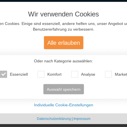
Wir verwenden Cookies
Neueste
Mitglieder
en Cookies. Einige sind essenziell, andere helfen uns, unser Angebot 
Benutzererfahrung zu verbessern.
Alle erlauben
kennen. Am Anfang schrieben
en wir uns über What´s App.
Oder nach Kategorie auswählen:
aft war, dass wir die
ir beide mussten mit einem
 wollten wir uns in
Essenziell
Komfort
Analyse
Market
ider kam es nicht zu diesem
iner ...
Vitaliya (40)
Ann (22)
Tatjana (56)
Vik
 ..
Russland
Russland
Deutschland
Sc
Auswahl speichern
Individuelle Cookie-Einstellungen
Datenschutzerklärung
|
Impressum