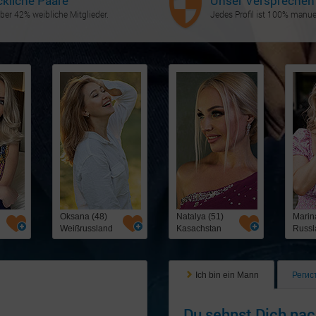
ckliche Paare
Unser Versprechen
ber 42% weibliche Mitglieder.
Jedes Profil ist 100% manuel
Oksana (48)
Natalya (51)
Marin
Weißrussland
Kasachstan
Russl
Ich bin ein Mann
Регис
Du sehnst Dich nac