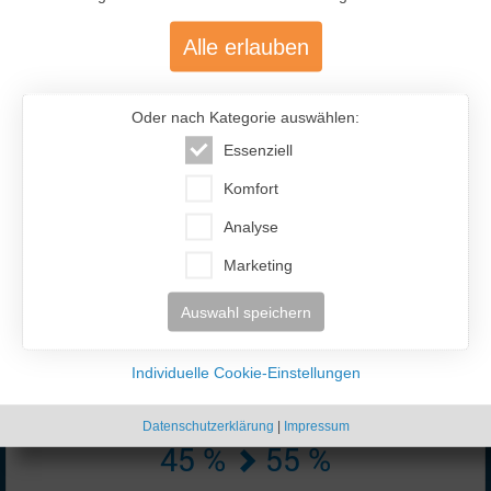
Alle erlauben
Oder nach Kategorie auswählen:
Essenziell
477.200
Komfort
Analyse
Über 477.200 aktive Mitglieder
mit über 12.300 aktiven Anzeigen
Marketing
Auswahl speichern
Individuelle Cookie-Einstellungen
Datenschutzerklärung
|
Impressum
45 %
55 %