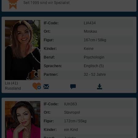
Seit 1999 sind wir Spezialist.
IF-Code:
LIA434
Ort:
Moskau
Figur:
167cm / 58kg
Kinder:
Keine
Beruf:
Psychologin
Sprachen:
Englisch (5)
Partner:
32 - 52 Jahre
Lia (41)
Russland
IF-Code:
IUH363
Ort:
Stavropol
Figur:
172cm / 55kg
Kinder:
ein Kind