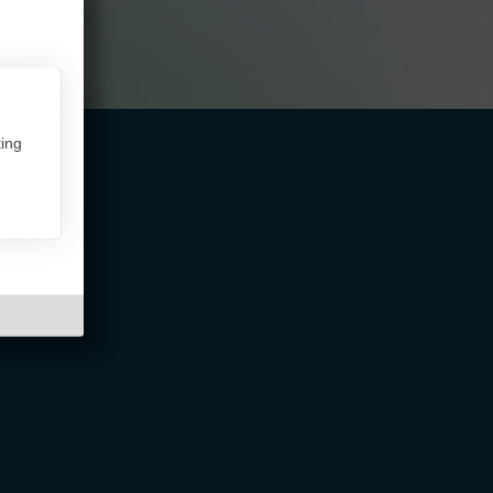
ing
ntakt,
Über InterFriendship