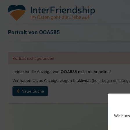
Portrait von
OOA585
Portrait nicht gefunden
Leider ist die Anzeige von
OOA585
nicht mehr online!
Wir haben Olyas Anzeige wegen Inaktivität (kein Login seit länge
Neue Suche
Wir nutz