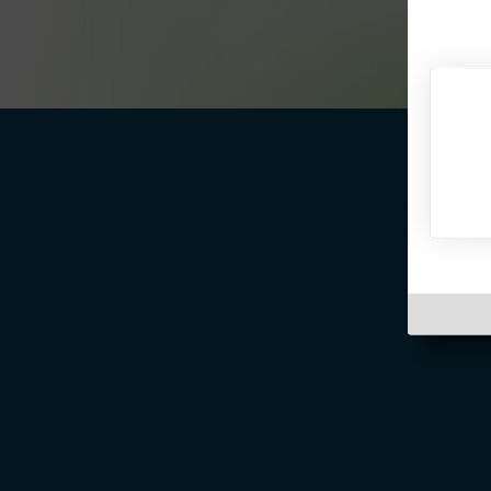
Über Inter
Friendship
InterFriendship ist eine seriöse
Singlebörse
für Ost-West-Kontakte, über die Du