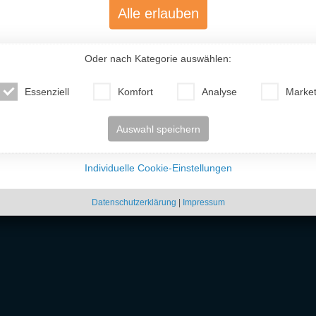
Alle erlauben
Oder nach Kategorie auswählen:
Essenziell
Komfort
Analyse
Market
Auswahl speichern
Individuelle Cookie-Einstellungen
Datenschutzerklärung
|
Impressum
 unkompliziert osteuropäische
Frauen kennenlernen
kannst. Ob freundschaftlicher Ko