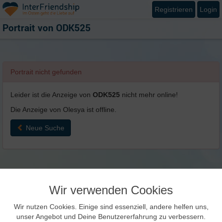
Registrieren
Login
Portrait von
ODK525
Portrait nicht gefunden
Leider ist die Anzeige von
ODK525
nicht mehr online!
Die Anzeige von Olesya ist offline.
Neue Suche
Wir verwenden Cookies
Wir nutzen Cookies. Einige sind essenziell, andere helfen uns,
unser Angebot und Deine Benutzererfahrung zu verbessern.