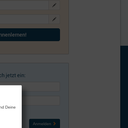
ennenlernen!
h jetzt ein:
und Deine
Anmelden