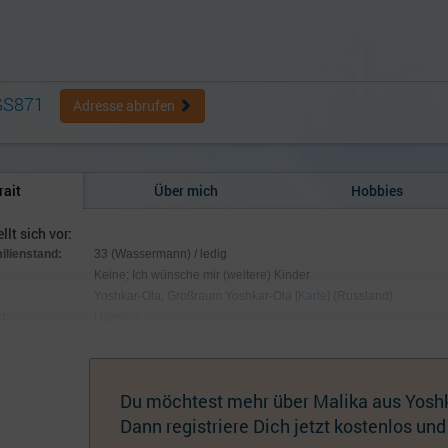
GS871
Adresse abrufen
rait
Über mich
Hobbies
llt sich vor:
milienstand:
33 (Wassermann) / ledig
Keine; Ich wünsche mir (weitere) Kinder
Yoshkar-Ola, Großraum Yoshkar-Ola [
Karte
] (Russland)
t:
Usbekin
:
153 cm / 49 kg; Augen braun, Haare kastanienbraun
hmuck:
Keiner
Du möchtest mehr über Malika aus Yoshk
Dann registriere Dich jetzt kostenlos und