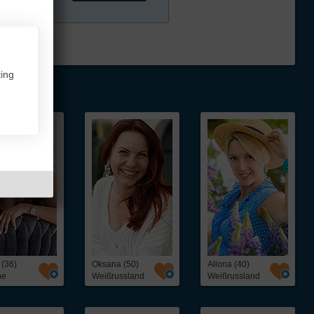
ing
 (36)
Oksana (50)
Aliona (40)
ne
Weißrussland
Weißrussland