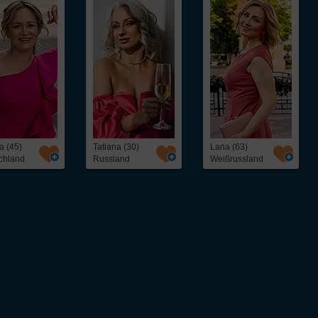
a (45)
Tatiana (30)
Lana (63)
chland
Russland
Weißrussland
ntakt,
Über InterFriendship
ohne Abo oder
Preise & Zahlungsarten
Erfolgsstories
Virtueller Rundgang / Guided Tour