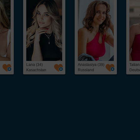
Lana (34)
Anastasiya (39)
Tatian
Kasachstan
Russland
Deuts
 unkompliziert osteuropäische
Frauen kennenlernen
kannst. Ob freundschaftlicher Ko
eine schnelle und direkte Kontaktaufnahme mit interessanten
Frauen aus Osteuropa
– 
als 5.000 hübschen
Single
-Frauen, darunter: