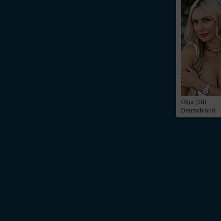
Olga (38)
Deutschland
Über Inter
Friendship
InterFriendship ist eine seriöse
Singlebörse
für Ost-West-Kontakte, über die Du
prickelnder
Flirt
oder die ganz große Liebe – alles ist möglich. Wir bieten Dir 
zeitbezogene Mitgliedschaft. Du findest bei uns die
Kontaktanzeigen
von mehr 
russische Frauen