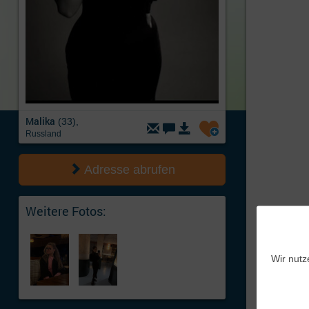
Malika
(33),
Russland
Adresse abrufen
Weitere Fotos:
Wir nutz