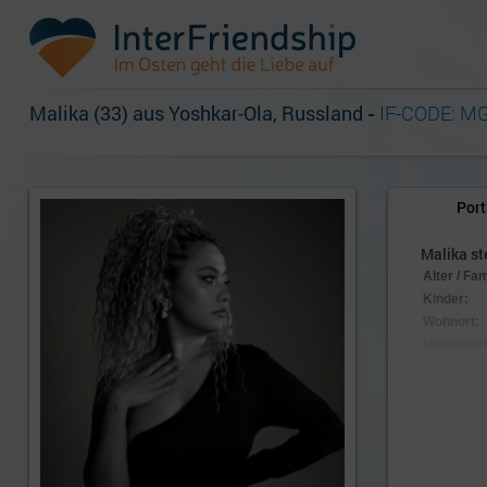
Malika (33) aus Yoshkar-Ola, Russland
-
IF-CODE: M
Port
Malika ste
Alter / Fa
Kinder:
Wohnort:
Nationalitä
Aussehen
Körpersc