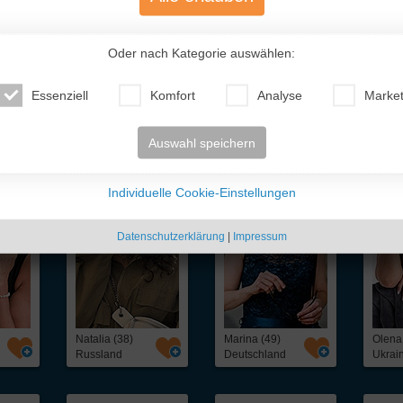
Oder nach Kategorie auswählen:
Essenziell
Komfort
Analyse
Market
te Traumfrauen
- nur für Dich!
Auswahl speichern
Individuelle Cookie-Einstellungen
Datenschutzerklärung
|
Impressum
Natalia (38)
Marina (49)
Olena
Russland
Deutschland
Ukrai