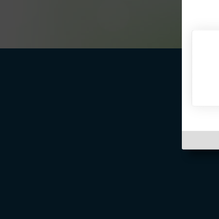
Über Inter
Friendship
InterFriendship ist eine seriöse
Singlebörse
für Ost-West-Kontakte, über die Du