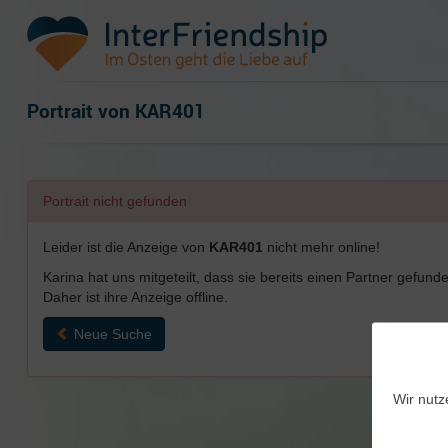
Portrait von
KAR401
Portrait nicht gefunden
Leider ist die Anzeige von
KAR401
nicht mehr online!
Karina hat uns mitgeteilt, dass sie bereits einen Partner gefunde
Daher ist ihre Anzeige offline.
Neue Suche
Wir nutz