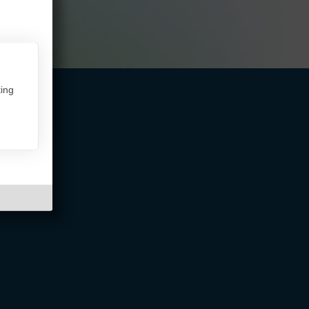
ing
ntakt,
Über InterFriendship