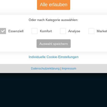
Alle erlauben
Oder nach Kategorie auswählen:
Essenziell
Komfort
Analyse
Market
Auswahl speichern
Individuelle Cookie-Einstellungen
Datenschutzerklärung
|
Impressum
 unkompliziert osteuropäische
Frauen kennenlernen
kannst. Ob freundschaftlicher Ko