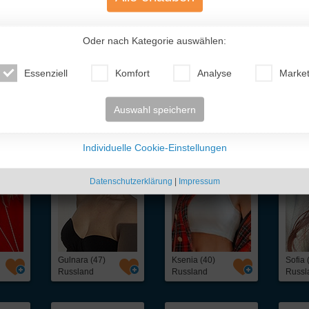
Oder nach Kategorie auswählen:
Essenziell
Komfort
Analyse
Market
te Traumfrauen
- nur für Dich!
Auswahl speichern
Individuelle Cookie-Einstellungen
Datenschutzerklärung
|
Impressum
Gulnara (47)
Ksenia (40)
Sofia 
Russland
Russland
Russl