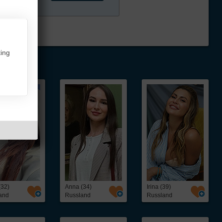
ing
(32)
Anna (34)
Irina (39)
and
Russland
Russland