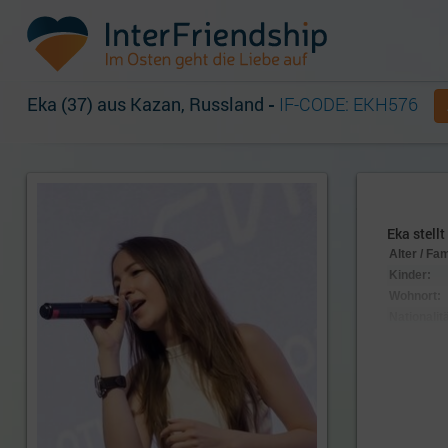
Eka (37) aus Kazan, Russland
-
IF-CODE: EKH576
Eka stellt
Alter / Fa
Kinder:
Wohnort:
Nationalitä
Aussehen
Körpersc