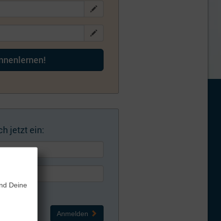
ennenlernen!
h jetzt ein:
und Deine
Anmelden