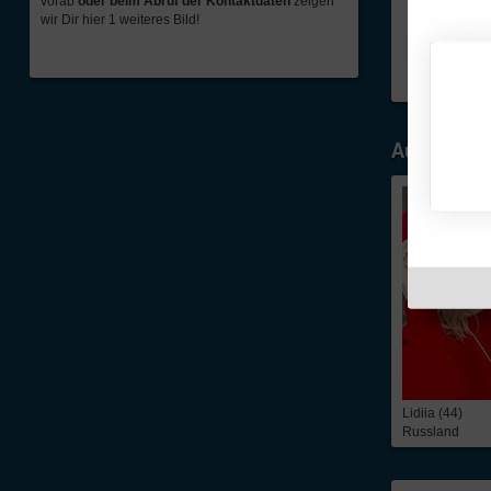
vorab
oder beim Abruf der Kontaktdaten
zeigen
wir Dir hier 1 weiteres Bild!
Ausgewähl
Lidiia (44)
Russland