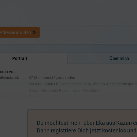
Adresse abrufen
Portrait
Über mich
 sich vor:
milienstand:
37 (Steinbock) / geschieden
ein Kind: Sohn (10, lebt nicht bei mir); Können wir später bespre
Kazan, Großraum Kazan [
Karte
] (Russland)
t:
Russin
:
173 cm / 54 kg; Augen braun, Haare rot
hmuck:
Keiner
Du möchtest mehr über Eka aus Kazan e
Dann registriere Dich jetzt kostenlos und