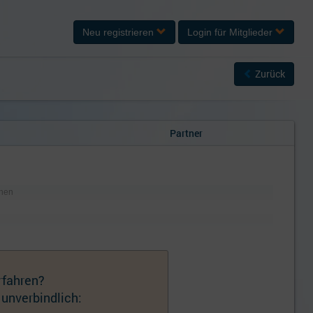
Neu registrieren
Login
für Mitglieder
Zurück
Partner
chen
rfahren?
 unverbindlich: