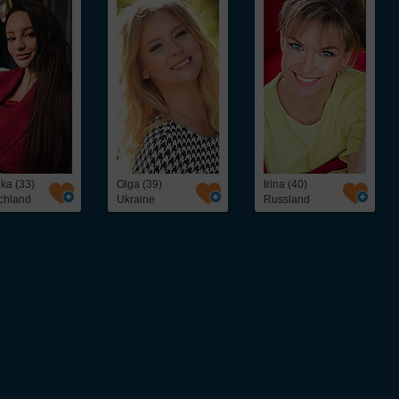
ka (33)
Olga (39)
Irina (40)
chland
Ukraine
Russland
ntakt,
Über InterFriendship
ohne Abo oder
Preise & Zahlungsarten
Erfolgsstories
Virtueller Rundgang / Guided Tour