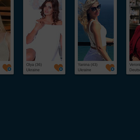
Olya (36)
Yanina (43)
Veroni
Ukraine
Ukraine
Deuts
 unkompliziert osteuropäische
Frauen kennenlernen
kannst. Ob freundschaftlicher Ko
eine schnelle und direkte Kontaktaufnahme mit interessanten
Frauen aus Osteuropa
– 
als 5.000 hübschen
Single
-Frauen, darunter: