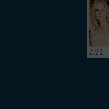
Elina (42)
Russland
Über Inter
Friendship
InterFriendship ist eine seriöse
Singlebörse
für Ost-West-Kontakte, über die Du
prickelnder
Flirt
oder die ganz große Liebe – alles ist möglich. Wir bieten Dir 
zeitbezogene Mitgliedschaft. Du findest bei uns die
Kontaktanzeigen
von mehr 
russische Frauen