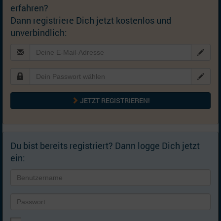
Wohnort:
Warsaw, Großraum Warschau [
Karte
] (Polen)
erfahren?
Dann registriere Dich jetzt kostenlos und
Nationalität:
Weißrussin
unverbindlich:
Aussehen:
170 cm / 64 kg; Augen grün-braun, Haare braun
Partner:
Mein Idealmann:
Alter:
28-36 Jahre
JETZT REGISTRIEREN!
Größe:
180-200 cm
Darf
mein
Partner
Ja
Du bist bereits registriert? Dann logge Dich jetzt
Kinder
ein:
haben?
Religion
meines
egal
Partners: