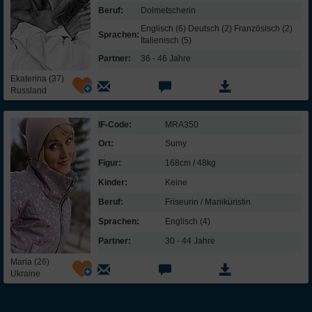
Beruf:
Dolmetscherin
Englisch (6) Deutsch (2) Französisch (2)
Sprachen:
Italienisch (5)
Partner:
36 - 46 Jahre
Ekaterina (37)
Russland
IF-Code:
MRA350
Ort:
Sumy
Figur:
168cm / 48kg
Kinder:
Keine
Beruf:
Friseurin / Maniküristin
Sprachen:
Englisch (4)
Partner:
30 - 44 Jahre
Maria (26)
Ukraine