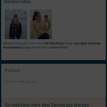
Weitere Fotos:
Mit dem
passenden VIP-Paket
(
VIP-Info-Paket
) vorab
oder beim Abruf der
Kontaktdaten
zeigen wir Dir hier 2 weitere Bilder!
Portrait:
Danuta stellt sich vor:
Alter /
26 (Schütze) / ledig
Familienstand:
Kinder:
Keine; Ich kann mir mit dem richtigen Partner
(weitere) Kinder vorstellen
Du möchtest mehr über Danuta aus Warsaw