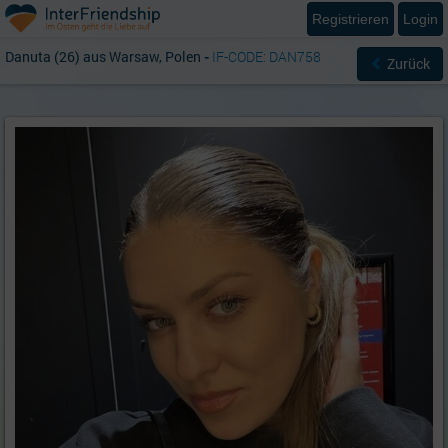
Registrieren
Login
Danuta (26) aus Warsaw, Polen
-
IF-CODE: DAN758
Zurück