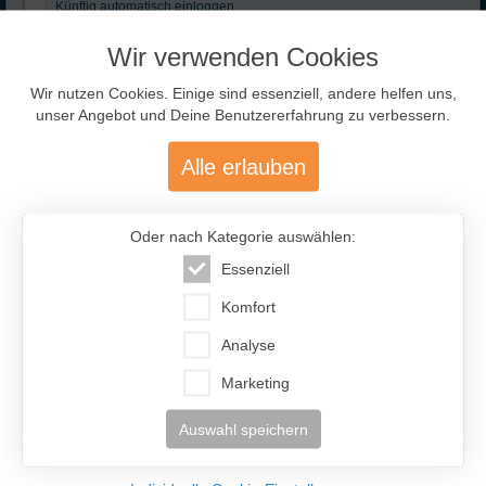
Künftig automatisch einloggen
Zugangsdaten
Anmelden
Wir verwenden Cookies
vergessen?
Wir nutzen Cookies. Einige sind essenziell, andere helfen uns,
unser Angebot und Deine Benutzererfahrung zu verbessern.
Adresse abrufen
Alle erlauben
Ausgewählte Traumfrauen
- nur für Dich!
IF-Code:
ANV263
Oder nach Kategorie auswählen:
Ort:
Zhitomir
Essenziell
Figur:
178cm / 60kg
Komfort
Kinder:
ein Kind
Beruf:
Psychologin
Analyse
Englisch (5) Französisch (1) Italienisch (1)
Sprachen:
Spanisch (1)
Marketing
Partner:
ab 30 Jahre
Auswahl speichern
Anastasiia (28)
Ukraine