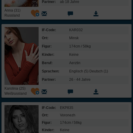
Partner:
ab 18 Jahre
Anna (31)
Russland
IF-Code:
KAR032
Ort:
Minsk
Figur:
174cm / 58kg
Kinder:
Keine
Beruf:
Aerztin
Sprachen:
Englisch (5) Deutsch (1)
Partner:
26 - 44 Jahre
Karolina (25)
Weißrussland
IF-Code:
EKP835
Ort:
Voronezh
Figur:
174cm / 58kg
Kinder:
Keine