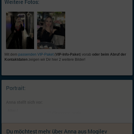
Weitere Fotos:
Mit dem
passenden VIP-Paket
(
VIP-Info-Paket
) vorab
oder beim Abruf der
Kontaktdaten
zeigen wir Dir hier 2 weitere Bilder!
Portrait:
Anna stellt sich vor:
Alter /
22 (Steinbock) / ledig
Familienstand:
Kinder:
Keine; Ich wünsche mir (weitere) Kinder
Du möchtest mehr über Anna aus Mogilev
Wohnort:
Mogilev, Großraum Mogilev [
Karte
]