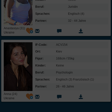
Was macht meinen Traummann aus?
Beruf:
Juristin
"Find mutual feelings"
Sprachen:
Englisch (4)
Mein Idealmann:
Partner:
32 - 44 Jahre
Alter:
höchstens 34 Jahre
Anastasiya (31)
Ukraine
Größe:
mindestens 170 cm
Eigenschaften:
gesprächig, humorvoll, selbstbewusst, aktiv,
IF-Code:
ACV154
gutherzig
Ort:
Kiev
Darf mein
Partner Kinder
Ja
Figur:
168cm / 55kg
haben?
Kinder:
Keine
Religion
meines
egal
Beruf:
Psychologin
Partners:
Sprachen:
Englisch (3) Französisch (1)
Partner:
26 - 46 Jahre
Anna (24)
Ukraine