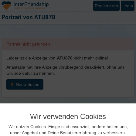
Registrieren
Login
Portrait von
ATU878
Portrait nicht gefunden
Leider ist die Anzeige von
ATU878
nicht mehr online!
Anastasia hat ihre Anzeige vorübergend deaktiviert, ohne uns
Gründe dafür zu nennen.
Neue Suche
Wir verwenden Cookies
Wir nutzen Cookies. Einige sind essenziell, andere helfen uns,
unser Angebot und Deine Benutzererfahrung zu verbessern.