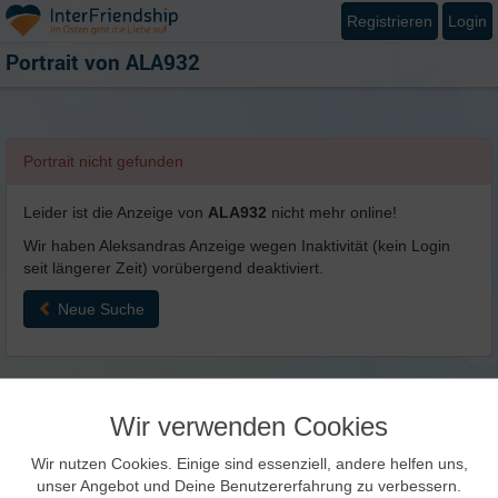
Registrieren
Login
Portrait von
ALA932
Portrait nicht gefunden
Leider ist die Anzeige von
ALA932
nicht mehr online!
Wir haben Aleksandras Anzeige wegen Inaktivität (kein Login
seit längerer Zeit) vorübergend deaktiviert.
Neue Suche
Wir verwenden Cookies
Wir nutzen Cookies. Einige sind essenziell, andere helfen uns,
unser Angebot und Deine Benutzererfahrung zu verbessern.