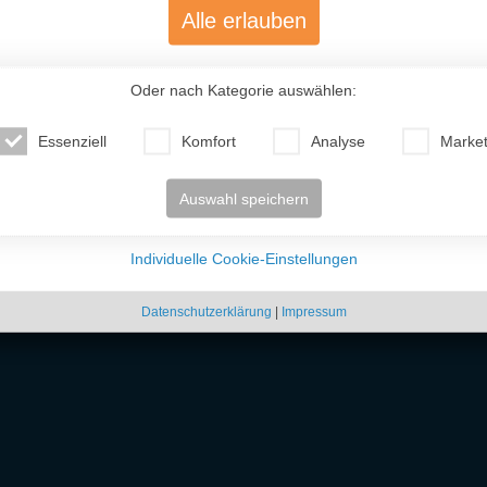
Alle erlauben
Oder nach Kategorie auswählen:
Essenziell
Komfort
Analyse
Market
Auswahl speichern
Individuelle Cookie-Einstellungen
Datenschutzerklärung
|
Impressum
 unkompliziert osteuropäische
Frauen kennenlernen
kannst. Ob freundschaftlicher Ko