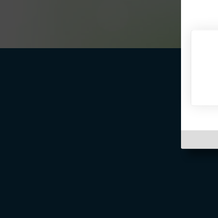
Über Inter
Friendship
InterFriendship ist eine seriöse
Singlebörse
für Ost-West-Kontakte, über die Du