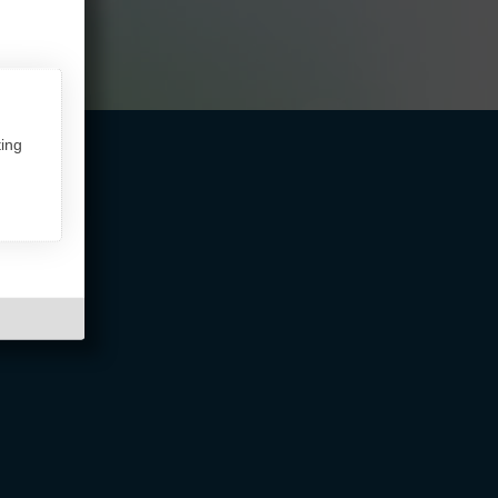
ing
ntakt,
Über InterFriendship