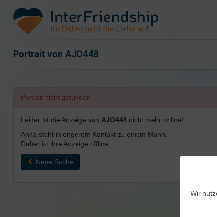
Portrait von
AJO448
Portrait nicht gefunden
Leider ist die Anzeige von
AJO448
nicht mehr online!
Anna steht in engerem Kontakt zu einem Mann.
Daher ist ihre Anzeige offline.
Neue Suche
Wir nutz