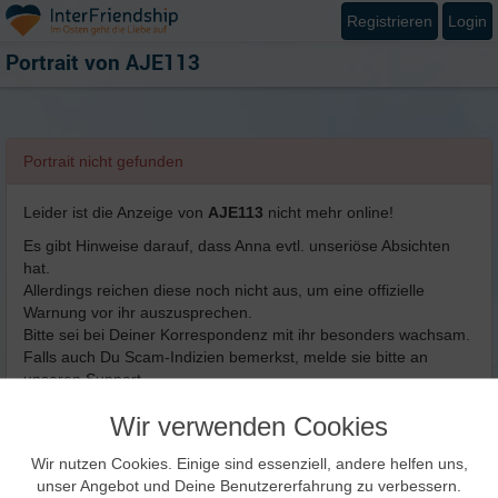
Registrieren
Login
Portrait von
AJE113
Portrait nicht gefunden
Leider ist die Anzeige von
AJE113
nicht mehr online!
Es gibt Hinweise darauf, dass Anna evtl. unseriöse Absichten
hat.
Allerdings reichen diese noch nicht aus, um eine offizielle
Warnung vor ihr auszusprechen.
Bitte sei bei Deiner Korrespondenz mit ihr besonders wachsam.
Falls auch Du Scam-Indizien bemerkst, melde sie bitte an
unseren Support.
Wir verwenden Cookies
Neue Suche
Wir nutzen Cookies. Einige sind essenziell, andere helfen uns,
unser Angebot und Deine Benutzererfahrung zu verbessern.