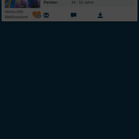
Partner:
34 - 50 Jahre
Aliona (40)
Weißrussland
Über Inter
Friendship
InterFriendship ist eine seriöse
Singlebörse
für Ost-West-Kontakte, über die Du