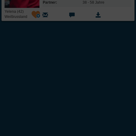
Partner:
38 - 58 Jahre
Yelena (42)
Weißrussland
Über Inter
Friendship
InterFriendship ist eine seriöse
Singlebörse
für Ost-West-Kontakte, über die Du